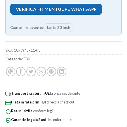
VERIFICA FITMENTUL PE WHATSAPP
Cautari relevante:
Jante 20 inch
SKU:
1077@5x114.3
Categorie:
F30
Transport gratuit in UE
la orice set de jante
Plata in rate prin TBI
direct la checkout
Retur 14 zile
conform legii
Garantie legala 2 ani
de conformitate