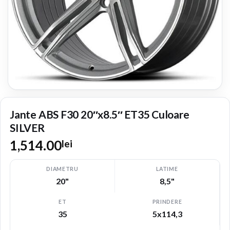
Jante ABS F30 20″x8.5″ ET35 Culoare
SILVER
1,514.00
lei
DIAMETRU
LATIME
20"
8,5"
ET
PRINDERE
35
5x114,3