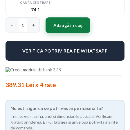
GAURA CENTRARE
74.1
Cantitate Jante ABS F30 20"x8.5" ET35 Culoare SILVER
Adaugă în coș
VERIFICA POTRIVIREA PE WHATSAPP
389.31 Lei x 4 rate
Nu esti sigur ca se potriveste pe masina ta?
Trimite-ne masina, anul si dimensiunile actuale. Verificam
gratuit prinderea, ET-ul, latimea si anvelopa potrivita inainte
de comanda.