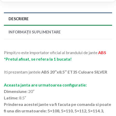
DESCRIERE
INFORMAȚII SUPLIMENTARE
Pimpit.ro este importator oficial al brandului de jante
ABS
*Pretul afisat, se refera la 1 bucata!
Iti prezentam jantele
ABS 20″x8.5″ ET35 Culoare SILVER
Aceasta janta are urmatoarea configuratie:
Dimensiune:
20″
Latime:
8.5″
Prinderea acestei jante va fi facuta pe comanda si poate
fi una din urmatoarele: 5×108, 5×110, 5×112, 5×114.3,