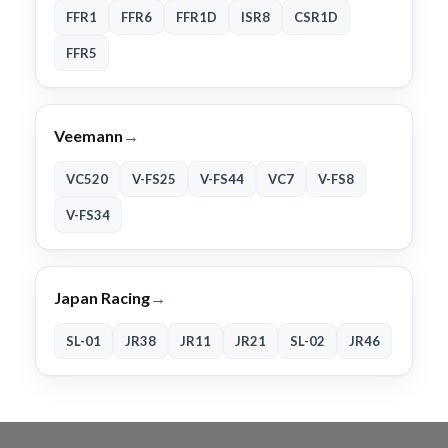
FFR1
FFR6
FFR1D
ISR8
CSR1D
FFR5
Veemann
→
VC520
V-FS25
V-FS44
VC7
V-FS8
V-FS34
Japan Racing
→
SL-01
JR38
JR11
JR21
SL-02
JR46