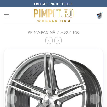
Skip
FREE SHIPING IN THE E.U.
to
content
PRIMA PAGINĂ
/
ABS
/
F30