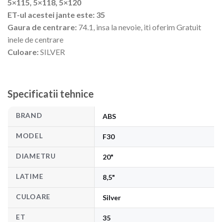
5×115, 5×118, 5×120
ET-ul acestei jante este: 35
Gaura de centrare:
74.1, insa la nevoie, iti oferim Gratuit
inele de centrare
Culoare:
SILVER
Specificatii tehnice
BRAND
ABS
MODEL
F30
DIAMETRU
20"
LATIME
8,5"
CULOARE
Silver
ET
35