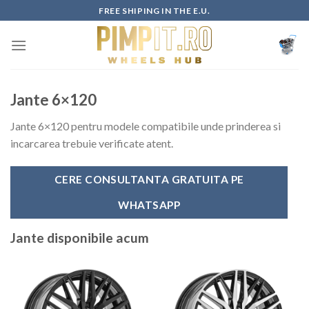
Skip
FREE SHIPING IN THE E.U.
to
content
Jante 6×120
Jante 6×120 pentru modele compatibile unde prinderea si
incarcarea trebuie verificate atent.
CERE CONSULTANTA GRATUITA PE
WHATSAPP
Jante disponibile acum