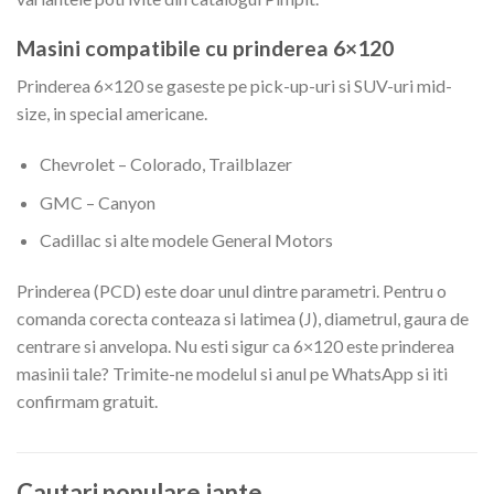
Masini compatibile cu prinderea 6×120
Prinderea 6×120 se gaseste pe pick-up-uri si SUV-uri mid-
size, in special americane.
Chevrolet – Colorado, Trailblazer
GMC – Canyon
Cadillac si alte modele General Motors
Prinderea (PCD) este doar unul dintre parametri. Pentru o
comanda corecta conteaza si latimea (J), diametrul, gaura de
centrare si anvelopa. Nu esti sigur ca 6×120 este prinderea
masinii tale? Trimite-ne modelul si anul pe WhatsApp si iti
confirmam gratuit.
Cautari populare jante