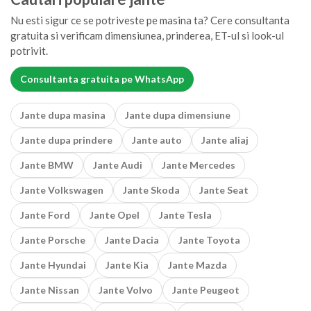
Nu esti sigur ce se potriveste pe masina ta? Cere consultanta
gratuita si verificam dimensiunea, prinderea, ET-ul si look-ul
potrivit.
Consultanta gratuita pe WhatsApp
Jante dupa masina
Jante dupa dimensiune
Jante dupa prindere
Jante auto
Jante aliaj
Jante BMW
Jante Audi
Jante Mercedes
Jante Volkswagen
Jante Skoda
Jante Seat
Jante Ford
Jante Opel
Jante Tesla
Jante Porsche
Jante Dacia
Jante Toyota
Jante Hyundai
Jante Kia
Jante Mazda
Jante Nissan
Jante Volvo
Jante Peugeot