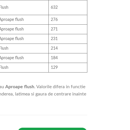
Flush
632
Aproape flush
276
Aproape flush
271
Aproape flush
231
Flush
214
Aproape flush
184
Flush
129
sau
Aproape flush
. Valorile difera in functie
nderea, latimea si gaura de centrare inainte