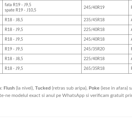
fata R19 · J9,5
245/40R19
spate R19 · J10,5
R18 · J8,5
235/45R18
R18 · J9,5
225/40R18
R18 · J9,5
245/40R18
R19 · J9,5
245/35R20
R18 · J8,5
225/40R18
R18 · J9,5
265/35R18
a:
Flush
(la nivel),
Tucked
(retras sub aripa),
Poke
(iese in afara) 
ite-ne modelul exact si anul pe WhatsApp si verificam gratuit pri