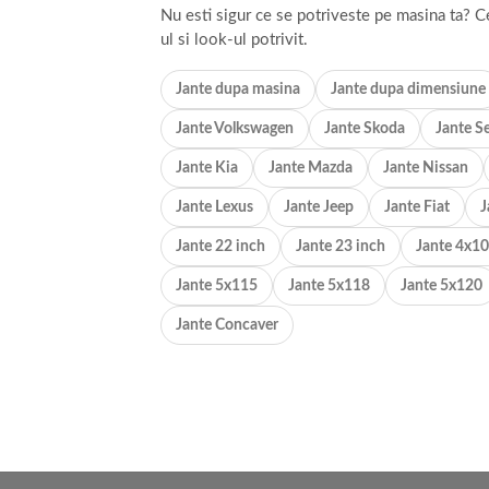
Nu esti sigur ce se potriveste pe masina ta? C
ul si look-ul potrivit.
Jante dupa masina
Jante dupa dimensiune
Jante Volkswagen
Jante Skoda
Jante S
Jante Kia
Jante Mazda
Jante Nissan
Jante Lexus
Jante Jeep
Jante Fiat
J
Jante 22 inch
Jante 23 inch
Jante 4x1
Jante 5x115
Jante 5x118
Jante 5x120
Jante Concaver