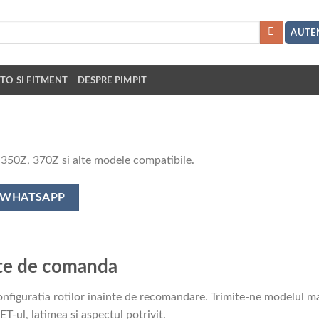
AUTEN
TO SI FITMENT
DESPRE PIMPIT
 350Z, 370Z si alte modele compatibile.
E WHATSAPP
nte de comanda
nfiguratia rotilor inainte de recomandare. Trimite-ne modelul mas
ET-ul, latimea si aspectul potrivit.