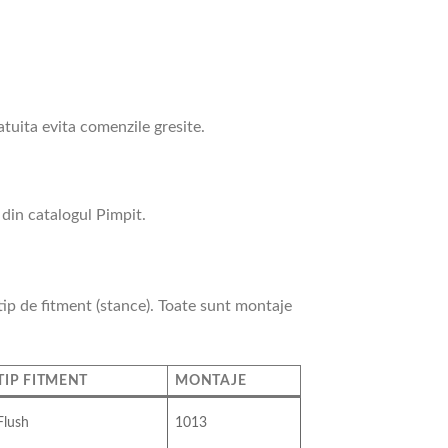
atuita evita comenzile gresite.
 din catalogul Pimpit.
tip de fitment (stance). Toate sunt montaje
TIP FITMENT
MONTAJE
Flush
1013