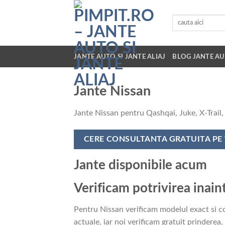
Skip
to
Caută
după:
content
JANTE AUTO SI JANTE ALIAJ
BLOG JANTE AU
Jante Nissan
Jante Nissan pentru Qashqai, Juke, X-Trail,
CERE CONSULTANTA GRATUITA P
Jante disponibile acum
Verificam potrivirea inai
Pentru Nissan verificam modelul exact si co
actuale, iar noi verificam gratuit prinderea, 