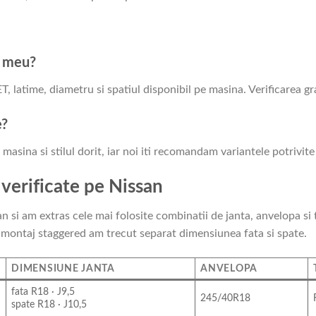
l meu?
 latime, diametru si spatiul disponibil pe masina. Verificarea gr
e?
asina si stilul dorit, iar noi iti recomandam variantele potrivite
 verificate pe Nissan
 si am extras cele mai folosite combinatii de janta, anvelopa si 
 montaj staggered am trecut separat dimensiunea fata si spate.
DIMENSIUNE JANTA
ANVELOPA
fata R18 · J9,5
245/40R18
spate R18 · J10,5