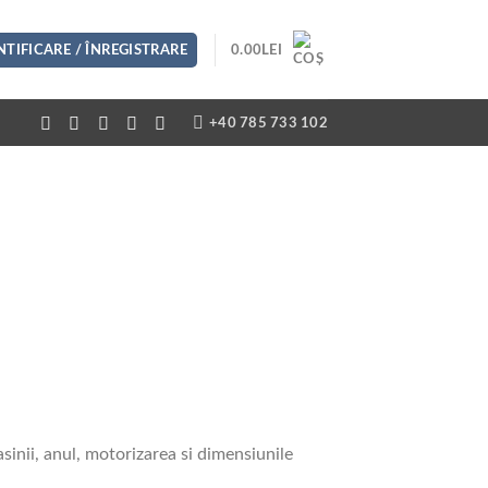
TIFICARE / ÎNREGISTRARE
0.00
LEI
+40 785 733 102
inii, anul, motorizarea si dimensiunile