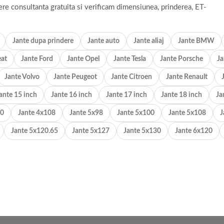
ere consultanta gratuita si verificam dimensiunea, prinderea, ET-
Jante dupa prindere
Jante auto
Jante aliaj
Jante BMW
eat
Jante Ford
Jante Opel
Jante Tesla
Jante Porsche
Ja
Jante Volvo
Jante Peugeot
Jante Citroen
Jante Renault
ante 15 inch
Jante 16 inch
Jante 17 inch
Jante 18 inch
Ja
00
Jante 4x108
Jante 5x98
Jante 5x100
Jante 5x108
J
Jante 5x120.65
Jante 5x127
Jante 5x130
Jante 6x120