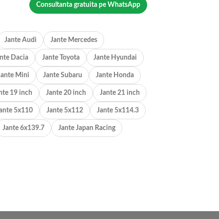
Consultanta gratuita pe WhatsApp
Jante Audi
Jante Mercedes
nte Dacia
Jante Toyota
Jante Hyundai
Jante Mini
Jante Subaru
Jante Honda
nte 19 inch
Jante 20 inch
Jante 21 inch
ante 5x110
Jante 5x112
Jante 5x114.3
Jante 6x139.7
Jante Japan Racing