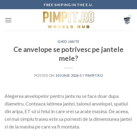
Skip
FREE SHIPING IN THE E.U.
to
content
GHID JANTE
Ce anvelope se potrivesc pe jantele
mele?
POSTED ON
10 IUNIE 2026
BY
PIMPIT.RO
Alegerea anvelopelor pentru jante nu se face doar dupa
diametru. Conteaza latimea jantei, talonul anvelopei, spatiul
din aripa, ET-ul si felul in care vrei sa arate masina. De aceea,
cel mai simplu traseu este sa pornesti de la dimensiunea jantei
si de la masina pe care va fi montata.