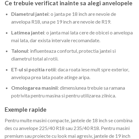
Ce trebuie verificat inainte sa alegi anvelopele
Diametrul jantei
: o janta pe 18 inch are nevoie de
anvelopa R18, una pe 19 inch are nevoie de R19.
Latimea jantei
: o janta mai lata cere de obicei o anvelopa
mai lata, dar exista intervale recomandate.
Talonul
: influenteaza confortul, protectia jantei si
diametrul total al rotii.
ET-ul si pozitia rotii
: daca roata iese mult spre exterior,
anvelopa prea lata poate atinge aripa.
Omologarea masinii
: dimensiunea trebuie sa ramana
potrivita pentru masina si pentru utilizarea zilnica.
Exemple rapide
Pentru multe masini compacte, jantele de 18 inch se combina
des cu anvelope 225/40 R18 sau 235/40 R18. Pentru masini
premium sau proiecte cu look mai agresiv, jantele de 19 inch