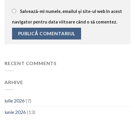
Salvează-mi numele, emailul și site-ul web în acest
navigator pentru data viitoare când o să comentez.
RECENT COMMENTS
ARHIVE
iulie 2026
(7)
iunie 2026
(13)