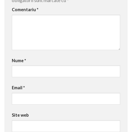
obligatorii sunt marcate cu
*
Comentariu
*
Nume
*
Email
*
Site web