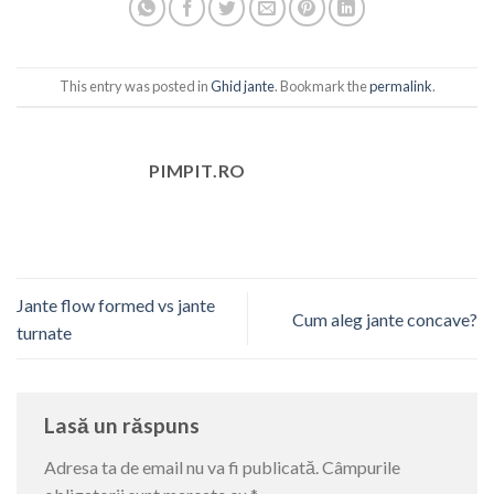
This entry was posted in
Ghid jante
. Bookmark the
permalink
.
PIMPIT.RO
Jante flow formed vs jante
Cum aleg jante concave?
turnate
Lasă un răspuns
Adresa ta de email nu va fi publicată.
Câmpurile