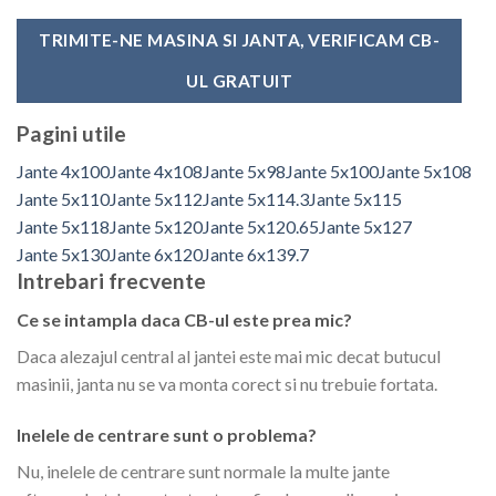
TRIMITE-NE MASINA SI JANTA, VERIFICAM CB-
UL GRATUIT
Pagini utile
Jante 4x100
Jante 4x108
Jante 5x98
Jante 5x100
Jante 5x108
Jante 5x110
Jante 5x112
Jante 5x114.3
Jante 5x115
Jante 5x118
Jante 5x120
Jante 5x120.65
Jante 5x127
Jante 5x130
Jante 6x120
Jante 6x139.7
Intrebari frecvente
Ce se intampla daca CB-ul este prea mic?
Daca alezajul central al jantei este mai mic decat butucul
masinii, janta nu se va monta corect si nu trebuie fortata.
Inelele de centrare sunt o problema?
Nu, inelele de centrare sunt normale la multe jante