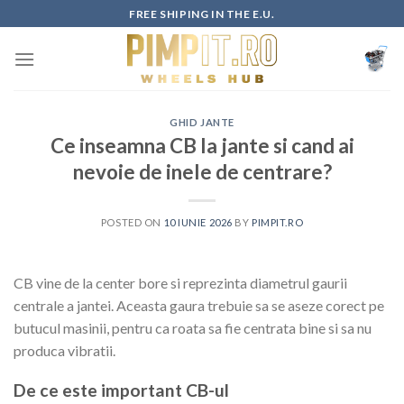
Skip
FREE SHIPING IN THE E.U.
to
content
GHID JANTE
Ce inseamna CB la jante si cand ai
nevoie de inele de centrare?
POSTED ON
10 IUNIE 2026
BY
PIMPIT.RO
CB vine de la center bore si reprezinta diametrul gaurii
centrale a jantei. Aceasta gaura trebuie sa se aseze corect pe
butucul masinii, pentru ca roata sa fie centrata bine si sa nu
produca vibratii.
De ce este important CB-ul