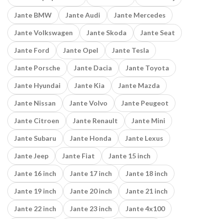
Jante BMW
Jante Audi
Jante Mercedes
Jante Volkswagen
Jante Skoda
Jante Seat
Jante Ford
Jante Opel
Jante Tesla
Jante Porsche
Jante Dacia
Jante Toyota
Jante Hyundai
Jante Kia
Jante Mazda
Jante Nissan
Jante Volvo
Jante Peugeot
Jante Citroen
Jante Renault
Jante Mini
Jante Subaru
Jante Honda
Jante Lexus
Jante Jeep
Jante Fiat
Jante 15 inch
Jante 16 inch
Jante 17 inch
Jante 18 inch
Jante 19 inch
Jante 20 inch
Jante 21 inch
Jante 22 inch
Jante 23 inch
Jante 4x100