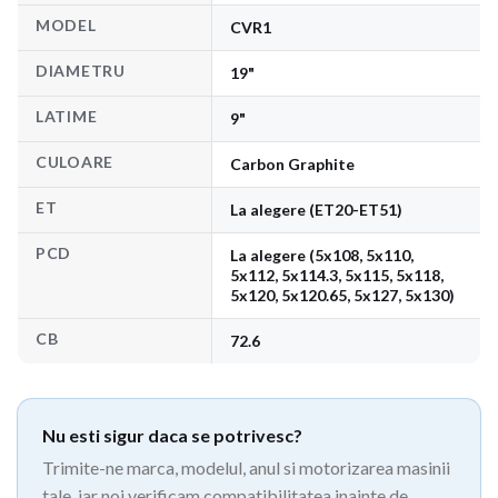
MODEL
CVR1
DIAMETRU
19"
LATIME
9"
CULOARE
Carbon Graphite
ET
La alegere (ET20-ET51)
PCD
La alegere (5x108, 5x110,
5x112, 5x114.3, 5x115, 5x118,
5x120, 5x120.65, 5x127, 5x130)
CB
72.6
Nu esti sigur daca se potrivesc?
Trimite-ne marca, modelul, anul si motorizarea masinii
tale, iar noi verificam compatibilitatea inainte de