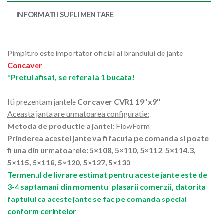
INFORMAȚII SUPLIMENTARE
Pimpit.ro este importator oficial al brandului de jante
Concaver
*Pretul afisat, se refera la 1 bucata!
Iti prezentam jantele
Concaver CVR1 19″x9″
Aceasta janta are urmatoarea configuratie:
Metoda de productie a jantei
: FlowForm
Prinderea acestei jante va fi facuta pe comanda si poate
fi una din urmatoarele: 5×108, 5×110, 5×112, 5×114.3,
5×115, 5×118, 5×120, 5×127, 5×130
Termenul de livrare estimat pentru aceste jante este de
3-4 saptamani din momentul plasarii comenzii, datorita
faptului ca aceste jante se fac pe comanda special
conform cerintelor