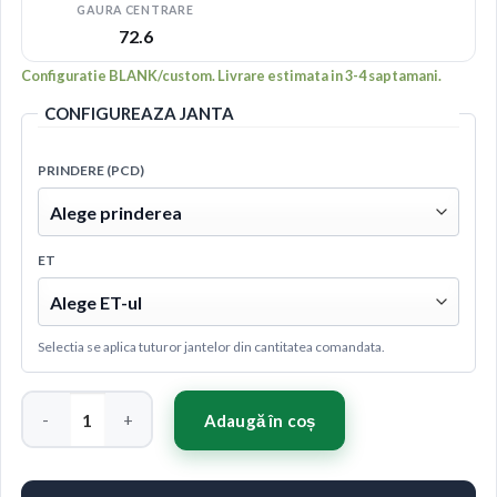
GAURA CENTRARE
72.6
Configuratie BLANK/custom. Livrare estimata in 3-4 saptamani.
CONFIGUREAZA JANTA
PRINDERE (PCD)
ET
Selectia se aplica tuturor jantelor din cantitatea comandata.
Cantitate Concaver CVR1 19x9 ET20-51 BLANK Carbon Graphi
Adaugă în coș