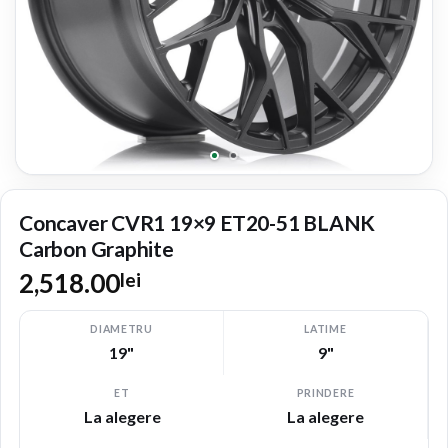
Concaver CVR1 19×9 ET20-51 BLANK
Carbon Graphite
2,518.00
lei
DIAMETRU
LATIME
19"
9"
ET
PRINDERE
La alegere
La alegere