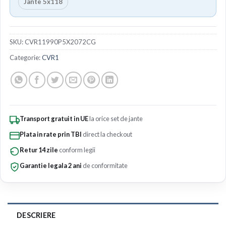
Jante 5x118
SKU:
CVR11990P5X2072CG
Categorie:
CVR1
Transport gratuit in UE
la orice set de jante
Plata in rate prin TBI
direct la checkout
Retur 14 zile
conform legii
Garantie legala 2 ani
de conformitate
DESCRIERE