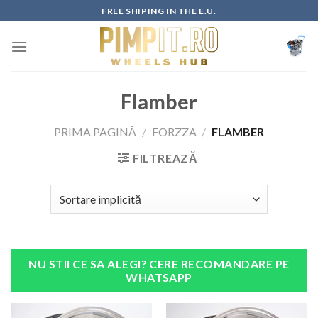
Skip
FREE SHIPING IN THE E.U.
to
content
Flamber
PRIMA PAGINĂ
/
FORZZA
/
FLAMBER
FILTREAZĂ
NU STII CE SA ALEGI? CERE RECOMANDARE PE
WHATSAPP