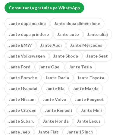
Consultanta gratuita pe WhatsApp
Jante dupa masina
Jante dupa dimensiune
Jante dupa prindere
Jante auto
Jante aliaj
Jante BMW
Jante Audi
Jante Mercedes
Jante Volkswagen
Jante Skoda
Jante Seat
Jante Ford
Jante Opel
Jante Tesla
Jante Porsche
Jante Dacia
Jante Toyota
Jante Hyundai
Jante Kia
Jante Mazda
Jante Nissan
Jante Volvo
Jante Peugeot
Jante Citroen
Jante Renault
Jante Mini
Jante Subaru
Jante Honda
Jante Lexus
Jante Jeep
Jante Fiat
Jante 15 inch