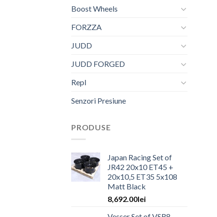
Boost Wheels
FORZZA
JUDD
JUDD FORGED
Repl
Senzori Presiune
PRODUSE
Japan Racing Set of
JR42 20x10 ET45 +
20x10,5 ET35 5x108
Matt Black
8,692.00
lei
Vesser Set of VSR8