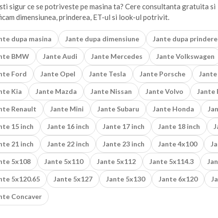
sti sigur ce se potriveste pe masina ta? Cere consultanta gratuita si
ficam dimensiunea, prinderea, ET-ul si look-ul potrivit.
nte dupa masina
Jante dupa dimensiune
Jante dupa prindere
ante BMW
Jante Audi
Jante Mercedes
Jante Volkswagen
nte Ford
Jante Opel
Jante Tesla
Jante Porsche
Jante
nte Kia
Jante Mazda
Jante Nissan
Jante Volvo
Jante
nte Renault
Jante Mini
Jante Subaru
Jante Honda
Ja
nte 15 inch
Jante 16 inch
Jante 17 inch
Jante 18 inch
J
nte 21 inch
Jante 22 inch
Jante 23 inch
Jante 4x100
Ja
nte 5x108
Jante 5x110
Jante 5x112
Jante 5x114.3
Jan
nte 5x120.65
Jante 5x127
Jante 5x130
Jante 6x120
Ja
nte Concaver