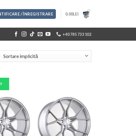
TIFICARE / ÎNREGISTRARE
0.00
LEI
+40 785 733 102
P