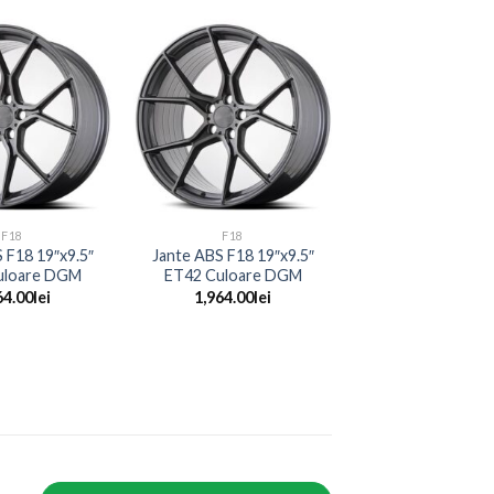
+
F18
F18
 F18 19″x9.5″
Jante ABS F18 19″x9.5″
uloare DGM
ET42 Culoare DGM
64.00
lei
1,964.00
lei