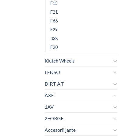
F15
F21
F66
F29
338
F20
Klutch Wheels
LENSO
DIRT A.T
AXE
1AV
2FORGE
Accesorii jante