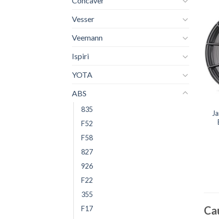
Concaver
Vesser
Veemann
Ispiri
YOTA
+
ABS
835
Ja
F52
F58
827
926
F22
355
Cau
F17