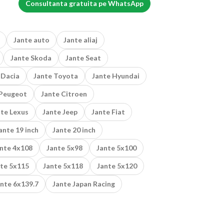
Consultanta gratuita pe WhatsApp
Jante auto
Jante aliaj
Jante Skoda
Jante Seat
 Dacia
Jante Toyota
Jante Hyundai
 Peugeot
Jante Citroen
nte Lexus
Jante Jeep
Jante Fiat
ante 19 inch
Jante 20 inch
nte 4x108
Jante 5x98
Jante 5x100
te 5x115
Jante 5x118
Jante 5x120
nte 6x139.7
Jante Japan Racing