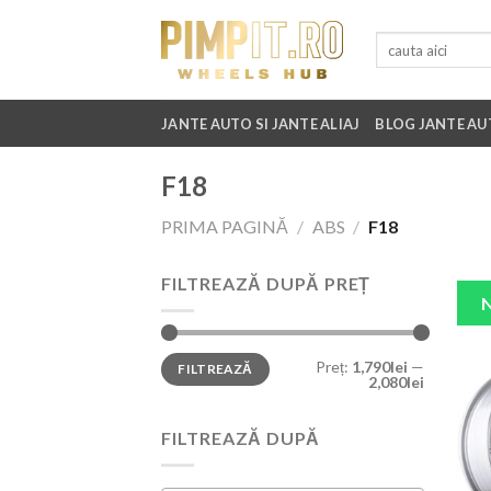
Skip
to
Caută
după:
content
JANTE AUTO SI JANTE ALIAJ
BLOG JANTE AU
F18
PRIMA PAGINĂ
/
ABS
/
F18
FILTREAZĂ DUPĂ PREȚ
Preț
Preț
Preț:
1,790lei
—
FILTREAZĂ
minim
maxim
2,080lei
FILTREAZĂ DUPĂ