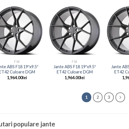
+
+
F18
F18
nte ABS F18 19″x9.5″
Jante ABS F18 19″x9.5″
Jante ABS
ET42 Culoare DGM
ET42 Culoare DGM
ET42 C
1,964.00
lei
1,964.00
lei
1,9
1
2
3
tari populare jante