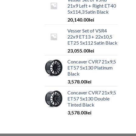
21x9 Left + Right ET40
5x114,3 Satin Black
20,140.00
lei
Vesser Set of VSR4
22x9 ET13 + 22x10,5
ET25 5x112 Satin Black
23,055.00
lei
Concaver CVR7 21x9,5
ET57 5x130 Platinum
Black
3,578.00
lei
Concaver CVR7 21x9,5
ET57 5x130 Double
Tinted Black
3,578.00
lei