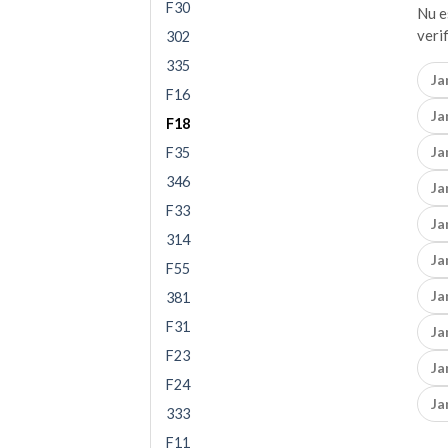
F30
Nu e
veri
302
335
Ja
F16
J
F18
Ja
F35
346
Ja
F33
Ja
314
Ja
F55
Ja
381
F31
Ja
F23
Ja
F24
Ja
333
F11