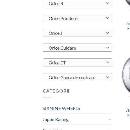
Orice R
+
Orice Prindere
Ja
E
Orice J
Orice Culoare
Orice ET
Orice Gaura de centrare
CATEGORII
+
SIXNINE WHEELS
Ja
E
Japan Racing