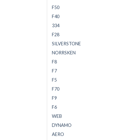
F50
F40
334
F28
SILVERSTONE
NORRSKEN
F8
F7
F5
F70
F9
F6
WEB
DYNAMO
AERO