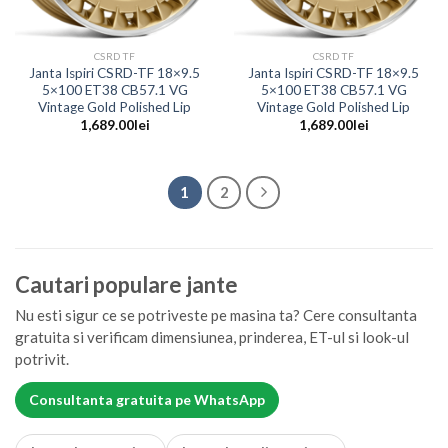
CSRD TF
CSRD TF
Janta Ispiri CSRD-TF 18×9.5
Janta Ispiri CSRD-TF 18×9.5
5×100 ET38 CB57.1 VG
5×100 ET38 CB57.1 VG
Vintage Gold Polished Lip
Vintage Gold Polished Lip
1,689.00
lei
1,689.00
lei
1
2
Cautari populare jante
Nu esti sigur ce se potriveste pe masina ta? Cere consultanta
gratuita si verificam dimensiunea, prinderea, ET-ul si look-ul
potrivit.
Consultanta gratuita pe WhatsApp