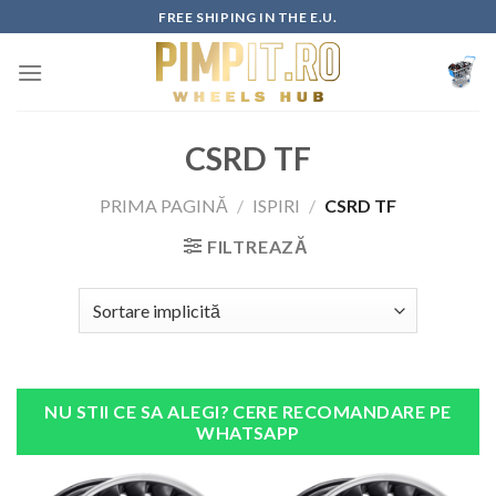
Skip
FREE SHIPING IN THE E.U.
to
content
CSRD TF
PRIMA PAGINĂ
/
ISPIRI
/
CSRD TF
FILTREAZĂ
NU STII CE SA ALEGI? CERE RECOMANDARE PE
WHATSAPP