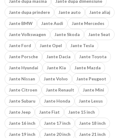
Jante dupa masina
Jante dupa dimensiune
Jante dupa prindere
Jante auto
Jante aliaj
Jante BMW
Jante Audi
Jante Mercedes
Jante Volkswagen
Jante Skoda
Jante Seat
Jante Ford
Jante Opel
Jante Tesla
Jante Porsche
Jante Dacia
Jante Toyota
Jante Hyundai
Jante Kia
Jante Mazda
Jante Nissan
Jante Volvo
Jante Peugeot
Jante Citroen
Jante Renault
Jante Mini
Jante Subaru
Jante Honda
Jante Lexus
Jante Jeep
Jante Fiat
Jante 15 inch
Jante 16 inch
Jante 17 inch
Jante 18 inch
Jante 19 inch
Jante 20 inch
Jante 21 inch