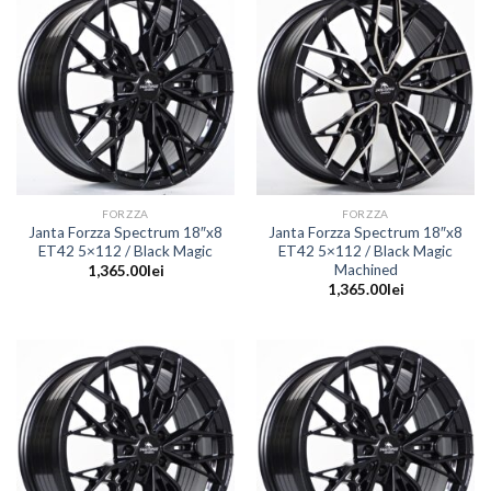
FORZZA
FORZZA
Janta Forzza Spectrum 18″x8
Janta Forzza Spectrum 18″x8
ET42 5×112 / Black Magic
ET42 5×112 / Black Magic
Machined
1,365.00
lei
1,365.00
lei