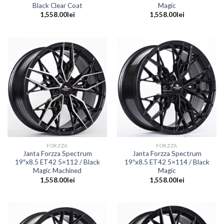
Black Clear Coat
Magic
1,558.00
lei
1,558.00
lei
FORZZA
FORZZA
Janta Forzza Spectrum
Janta Forzza Spectrum
19″x8.5 ET42 5×112 / Black
19″x8.5 ET42 5×114 / Black
Magic Machined
Magic
1,558.00
lei
1,558.00
lei