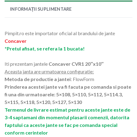
INFORMAȚII SUPLIMENTARE
Pimpit.ro este importator oficial al brandului de jante
Concaver
*Pretul afisat, se refera la 1 bucata!
Iti prezentam jantele
Concaver CVR1 20″x10″
Aceasta janta are urmatoarea configuratie:
Metoda de productie a jantei
: FlowForm
Prinderea acestei jante va fi facuta pe comanda si poate
fi una din urmatoarele: 5×108, 5×110, 5×112, 5×114.3,
5×115, 5×118, 5×120, 5×127, 5×130
Termenul de livrare estimat pentru aceste jante este de
3-4 saptamani din momentul plasarii comenzii, datorita
faptului ca aceste jante se fac pe comanda special
conform cerintelor