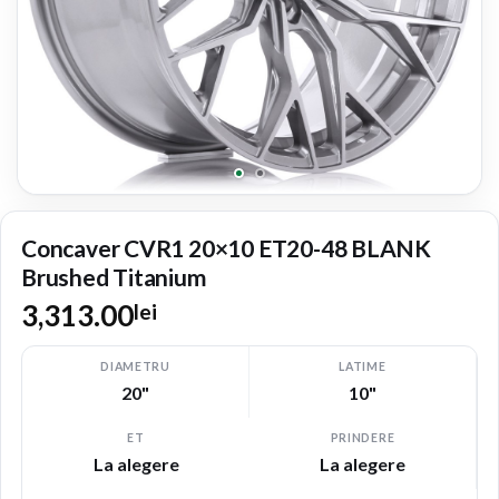
Concaver CVR1 20×10 ET20-48 BLANK
Brushed Titanium
3,313.00
lei
DIAMETRU
LATIME
20"
10"
ET
PRINDERE
La alegere
La alegere