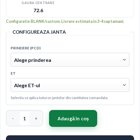
GAURA CENTRARE
72.6
Configuratie BLANK/custom. Livrare estimata in 3-4 saptamani.
CONFIGUREAZA JANTA
PRINDERE (PCD)
ET
Selectia se aplica tuturor jantelor din cantitatea comandata.
Cantitate Concaver CVR1 20x10 ET20-48 BLANK Brushed Tita
Adaugă în coș