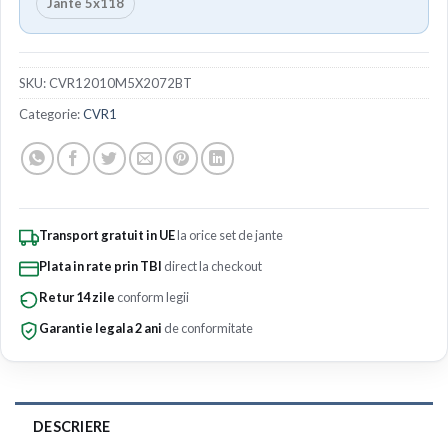
Jante 5x118
SKU:
CVR12010M5X2072BT
Categorie:
CVR1
Transport gratuit in UE
la orice set de jante
Plata in rate prin TBI
direct la checkout
Retur 14 zile
conform legii
Garantie legala 2 ani
de conformitate
DESCRIERE