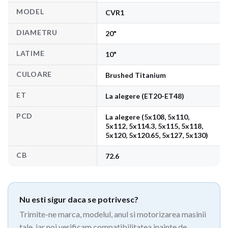
MODEL
CVR1
DIAMETRU
20"
LATIME
10"
CULOARE
Brushed Titanium
ET
La alegere (ET20-ET48)
PCD
La alegere (5x108, 5x110,
5x112, 5x114.3, 5x115, 5x118,
5x120, 5x120.65, 5x127, 5x130)
CB
72.6
Nu esti sigur daca se potrivesc?
Trimite-ne marca, modelul, anul si motorizarea masinii
tale, iar noi verificam compatibilitatea inainte de