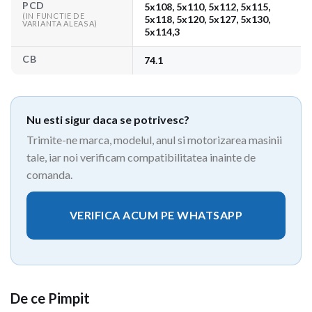
PCD
5x108, 5x110, 5x112, 5x115,
(IN FUNCTIE DE
5x118, 5x120, 5x127, 5x130,
VARIANTA ALEASA)
5x114,3
CB
74.1
Nu esti sigur daca se potrivesc?
Trimite-ne marca, modelul, anul si motorizarea masinii
tale, iar noi verificam compatibilitatea inainte de
comanda.
VERIFICA ACUM PE WHATSAPP
De ce Pimpit