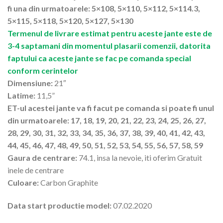
fi una din urmatoarele: 5×108, 5×110, 5×112, 5×114.3,
5×115, 5×118, 5×120, 5×127, 5×130
Termenul de livrare estimat pentru aceste jante este de
3-4 saptamani din momentul plasarii comenzii, datorita
faptului ca aceste jante se fac pe comanda special
conform cerintelor
Dimensiune:
21″
Latime:
11,5”
ET-ul acestei jante va fi facut pe comanda si poate fi unul
din urmatoarele: 17, 18, 19, 20, 21, 22, 23, 24, 25, 26, 27,
28, 29, 30, 31, 32, 33, 34, 35, 36, 37, 38, 39, 40, 41, 42, 43,
44, 45, 46, 47, 48, 49, 50, 51, 52, 53, 54, 55, 56, 57, 58, 59
Gaura de centrare:
74.1, insa la nevoie, iti oferim Gratuit
inele de centrare
Culoare:
Carbon Graphite
Data start productie model:
07.02.2020