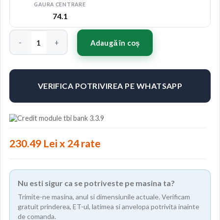
GAURA CENTRARE
74.1
Cantitate Concaver CVR1 21x11,5 ET17-59 BLANK Carbon Grap
Adaugă în coș
VERIFICA POTRIVIREA PE WHATSAPP
230.49 Lei x 24 rate
Nu esti sigur ca se potriveste pe masina ta?
Trimite-ne masina, anul si dimensiunile actuale. Verificam
gratuit prinderea, ET-ul, latimea si anvelopa potrivita inainte
de comanda.