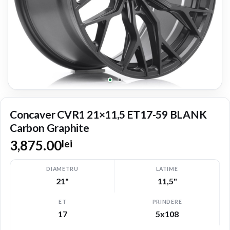
Concaver CVR1 21×11,5 ET17-59 BLANK
Carbon Graphite
3,875.00
lei
DIAMETRU
LATIME
21"
11,5"
ET
PRINDERE
17
5x108