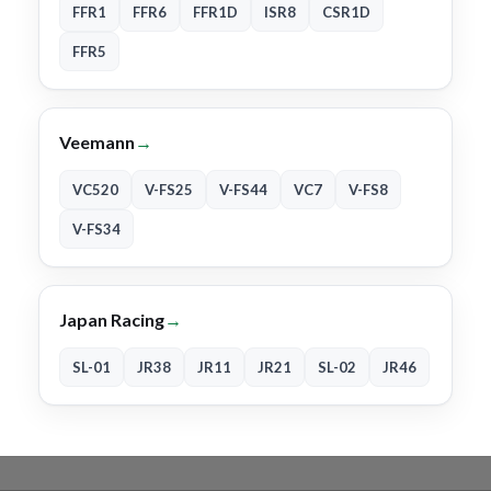
FFR1
FFR6
FFR1D
ISR8
CSR1D
FFR5
Veemann
→
VC520
V-FS25
V-FS44
VC7
V-FS8
V-FS34
Japan Racing
→
SL-01
JR38
JR11
JR21
SL-02
JR46