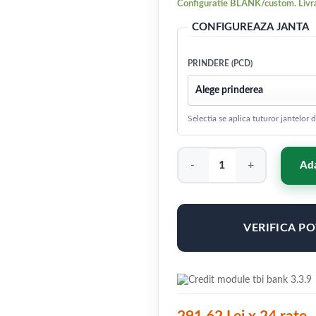
Configuratie BLANK/custom. Livra
CONFIGUREAZA JANTA
PRINDERE (PCD)
Selectia se aplica tuturor jantelor
Cantitate Concaver CVR1 23x1
Ada
VERIFICA P