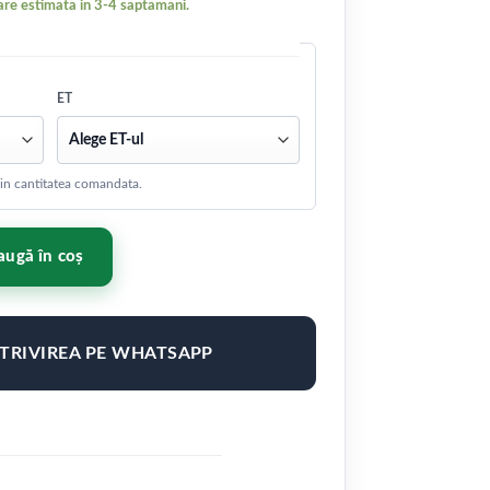
re estimata in 3-4 saptamani.
ET
 din cantitatea comandata.
1,5 ET0-58 BLANK Brushed Bronze
ugă în coș
OTRIVIREA PE WHATSAPP