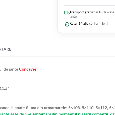
Transport gratuit in UE
la orice
jante
Retur 14 zile
conform legii
NTARE
ui de jante
Concaver
11,5”
omanda si poate fi una din urmatoarele: 5×108, 5×110, 5×112, 
jante este de 3-4 saptamani din momentul plasarii comenzii, dato