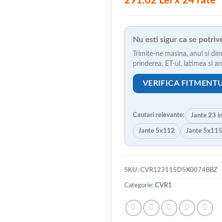
291.62 Lei x 24 rate
Nu esti sigur ca se potri
Trimite-ne masina, anul si dim
prinderea, ET-ul, latimea si 
VERIFICA FITMENT
Cautari relevante:
Jante 23 i
Jante 5x112
Jante 5x11
SKU:
CVR123115D5X0074BBZ
Categorie:
CVR1