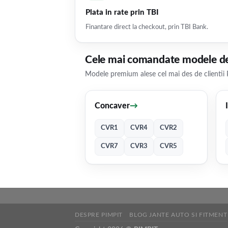
Plata in rate prin TBI
Finantare direct la checkout, prin TBI Bank.
Cele mai comandate modele de
Modele premium alese cel mai des de clientii 
Concaver
→
CVR1
CVR4
CVR2
CVR7
CVR3
CVR5
DESPRE PIMPIT
BLOG JANTE AUTO SI FITMENT