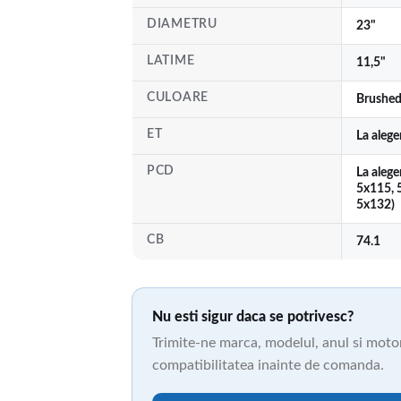
DIAMETRU
23"
LATIME
11,5"
CULOARE
Brushed
ET
La aleg
PCD
La alege
5x115, 
5x132)
CB
74.1
Nu esti sigur daca se potrivesc?
Trimite-ne marca, modelul, anul si motori
compatibilitatea inainte de comanda.