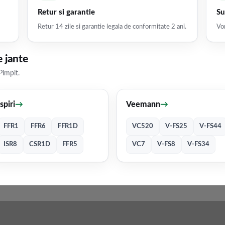
Retur si garantie
Su
Retur 14 zile si garantie legala de conformitate 2 ani.
Vor
 jante
Pimpit.
Ispiri
→
Veemann
→
FFR1
FFR6
FFR1D
VC520
V-FS25
V-FS44
ISR8
CSR1D
FFR5
VC7
V-FS8
V-FS34