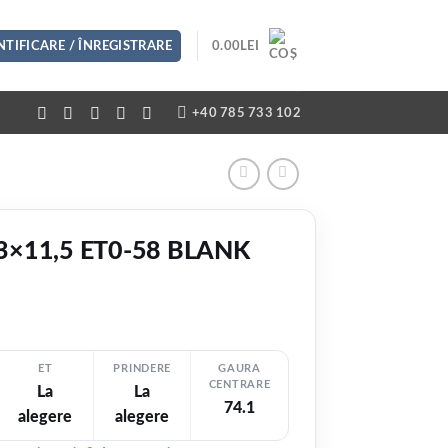
TIFICARE / ÎNREGISTRARE
0.00
LEI
+40 785 733 102
3×11,5 ET0-58 BLANK
ET
PRINDERE
GAURA
CENTRARE
La
La
EZI VIDEO
74.1
alegere
alegere