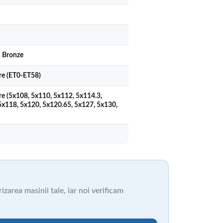
 Bronze
ere (ET0-ET58)
re (5x108, 5x110, 5x112, 5x114.3,
5x118, 5x120, 5x120.65, 5x127, 5x130,
zarea masinii tale, iar noi verificam