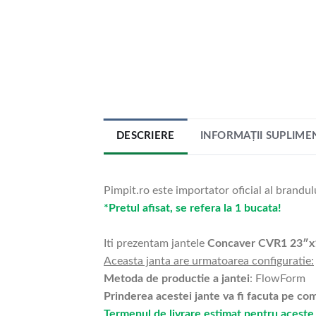
DESCRIERE
INFORMAȚII SUPLIME
Pimpit.ro este importator oficial al brandul
*Pretul afisat, se refera la 1 bucata!
Iti prezentam jantele
Concaver CVR1 23″x
Aceasta janta are urmatoarea configuratie:
Metoda de productie a jantei
: FlowForm
Prinderea acestei jante va fi facuta pe c
Termenul de livrare estimat pentru aceste 