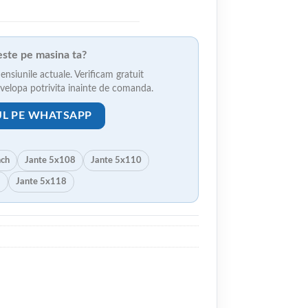
veste pe masina ta?
ensiunile actuale. Verificam gratuit
anvelopa potrivita inainte de comanda.
UL PE WHATSAPP
nch
Jante 5x108
Jante 5x110
5
Jante 5x118