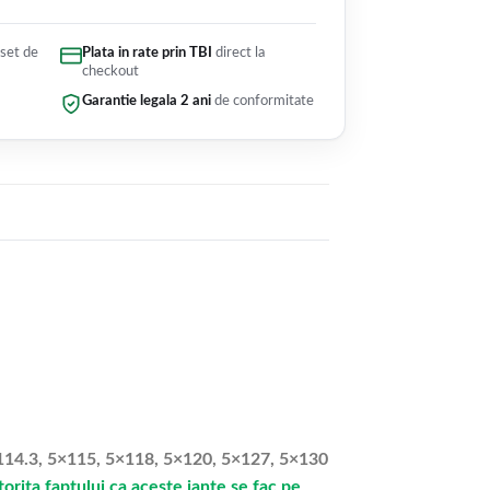
 set de
Plata in rate prin TBI
direct la
checkout
Garantie legala 2 ani
de conformitate
5×114.3, 5×115, 5×118, 5×120, 5×127, 5×130
rita faptului ca aceste jante se fac pe