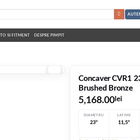
AUTEN
TO SI FITMENT
DESPRE PIMPIT
Concaver CVR1 2
Brushed Bronze
5,168.00
lei
DIAMETRU
LATIME
23"
11,5"
V