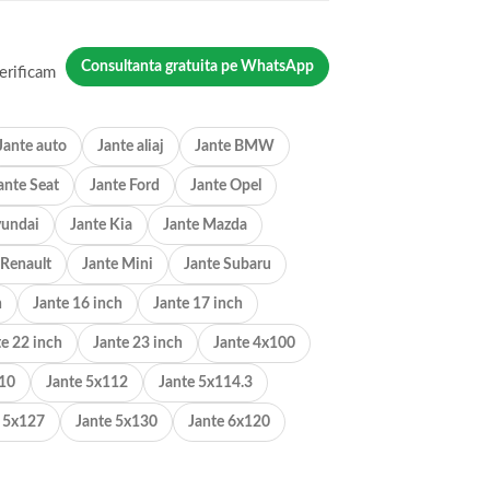
Consultanta gratuita pe WhatsApp
erificam
Jante auto
Jante aliaj
Jante BMW
ante Seat
Jante Ford
Jante Opel
yundai
Jante Kia
Jante Mazda
 Renault
Jante Mini
Jante Subaru
h
Jante 16 inch
Jante 17 inch
te 22 inch
Jante 23 inch
Jante 4x100
110
Jante 5x112
Jante 5x114.3
e 5x127
Jante 5x130
Jante 6x120