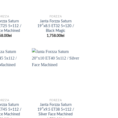
+
ORZZA
FORZZA
orzza Saturn
Janta Forzza Saturn
ET25 5×112 /
19″x8.5 ET32 5×120 /
ace Machined
Black Magic
58.00
lei
1,758.00
lei
+
ORZZA
FORZZA
orzza Saturn
Janta Forzza Saturn
ET45 5×112 /
19″x9.5 ET38 5×112 /
ace Machined
Silver Face Machined