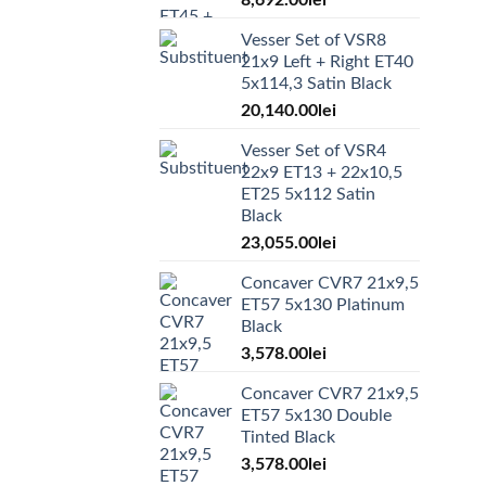
8,692.00
lei
Vesser Set of VSR8
21x9 Left + Right ET40
5x114,3 Satin Black
20,140.00
lei
Vesser Set of VSR4
22x9 ET13 + 22x10,5
ET25 5x112 Satin
Black
23,055.00
lei
Concaver CVR7 21x9,5
ET57 5x130 Platinum
Black
3,578.00
lei
Concaver CVR7 21x9,5
ET57 5x130 Double
Tinted Black
3,578.00
lei