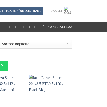
TIFICARE / ÎNREGISTRARE
0.00
LEI
+40 785 733 102
PP