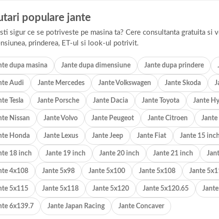
tari populare jante
sti sigur ce se potriveste pe masina ta? Cere consultanta gratuita si v
nsiunea, prinderea, ET-ul si look-ul potrivit.
nte dupa masina
Jante dupa dimensiune
Jante dupa prindere
nte Audi
Jante Mercedes
Jante Volkswagen
Jante Skoda
J
nte Tesla
Jante Porsche
Jante Dacia
Jante Toyota
Jante H
nte Nissan
Jante Volvo
Jante Peugeot
Jante Citroen
Jante
nte Honda
Jante Lexus
Jante Jeep
Jante Fiat
Jante 15 inc
nte 18 inch
Jante 19 inch
Jante 20 inch
Jante 21 inch
Jan
nte 4x108
Jante 5x98
Jante 5x100
Jante 5x108
Jante 5x
nte 5x115
Jante 5x118
Jante 5x120
Jante 5x120.65
Jant
nte 6x139.7
Jante Japan Racing
Jante Concaver