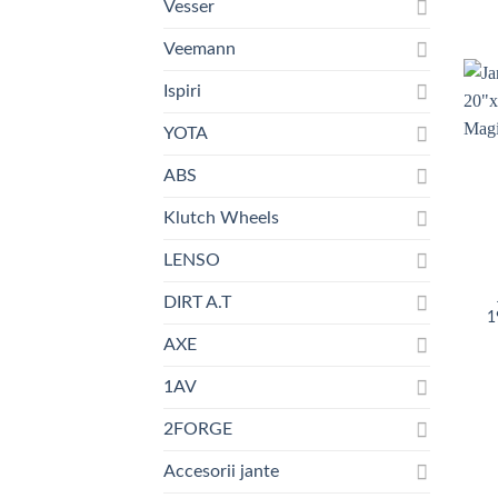
Vesser
Veemann
Ispiri
YOTA
ABS
Klutch Wheels
+
LENSO
DIRT A.T
1
AXE
1AV
2FORGE
Accesorii jante