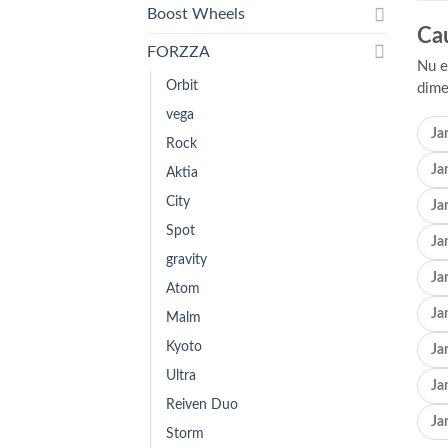
Boost Wheels
Cau
FORZZA
Nu e
Orbit
dime
vega
Ja
Rock
Ja
Aktia
City
Ja
Spot
Ja
gravity
Ja
Atom
Ja
Malm
Kyoto
Ja
Ultra
Ja
Reiven Duo
Ja
Storm