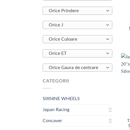
+
Orice Prindere
Orice J
Orice Culoare
Orice ET
Orice Gaura de centrare
CATEGORII
SIXNINE WHEELS
+
Japan Racing
Concaver
1