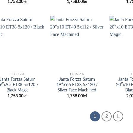
1,758.00
lei
1,758.00
lei
1,7
+
+
FORZZA
FORZZA
F
Janta Forzza Saturn
Janta Forzza Saturn
Janta F
9″x9.5 ET38 5×120 /
19″x9.5 ET38 5×120 /
20″x10 
Black Magic
Silver Face Machined
Bla
1,758.00
lei
1,758.00
lei
2,0
1
2