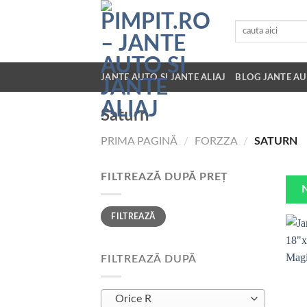
Skip
to
Caută
după:
content
JANTE AUTO SI JANTE ALIAJ
BLOG JANTE AU
Saturn
PRIMA PAGINĂ
/
FORZZA
/
SATURN
FILTREAZĂ DUPĂ PREȚ
Preț
Preț
FILTREAZĂ
minim
maxim
FILTREAZĂ DUPĂ
Orice R