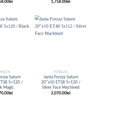
58.00
lei
1,758.00
lei
+
ORZZA
FORZZA
orzza Saturn
Janta Forzza Saturn
ET38 5×120 /
20″x10 ET38 5×120 /
ck Magic
Silver Face Machined
70.00
lei
2,070.00
lei