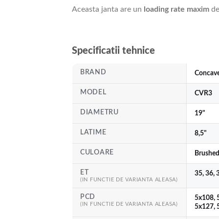
Aceasta janta are un
loading rate maxim
de
Specificatii tehnice
BRAND
Concav
MODEL
CVR3
DIAMETRU
19"
LATIME
8,5"
CULOARE
Brushed
ET
35, 36, 
(IN FUNCTIE DE VARIANTA ALEASA)
PCD
5x108, 
(IN FUNCTIE DE VARIANTA ALEASA)
5x127, 