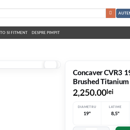
AUTEN
TO SI FITMENT
DESPRE PIMPIT
Concaver CVR3 1
Brushed Titanium
2,250.00
lei
DIAMETRU
LATIME
19"
8,5"
V