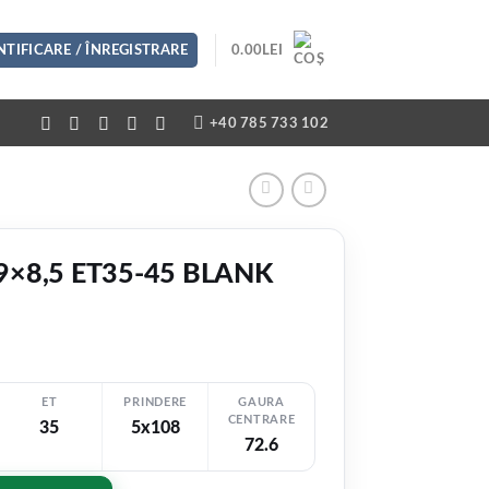
TIFICARE / ÎNREGISTRARE
0.00
LEI
+40 785 733 102
9×8,5 ET35-45 BLANK
ET
PRINDERE
GAURA
CENTRARE
35
5x108
EZI VIDEO
72.6