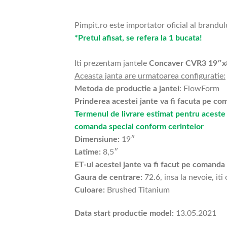
Pimpit.ro este importator oficial al brandul
*Pretul afisat, se refera la 1 bucata!
Iti prezentam jantele
Concaver CVR3 19″x
Aceasta janta are urmatoarea configuratie:
Metoda de productie a jantei
: FlowForm
Prinderea acestei jante va fi facuta pe c
Termenul de livrare estimat pentru aceste 
comanda special conform cerintelor
Dimensiune:
19″
Latime:
8,5″
ET-ul acestei jante va fi facut pe comanda s
Gaura de centrare:
72.6, insa la nevoie, iti
Culoare:
Brushed Titanium
Data start productie model:
13.05.2021