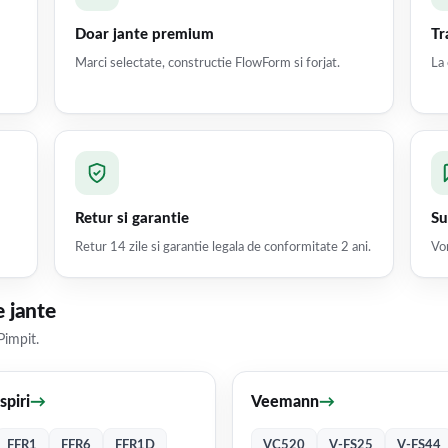
Doar jante premium
Tr
Marci selectate, constructie FlowForm si forjat.
La 
Retur si garantie
Su
Retur 14 zile si garantie legala de conformitate 2 ani.
Vor
 jante
Pimpit.
Ispiri
→
Veemann
→
FFR1
FFR6
FFR1D
VC520
V-FS25
V-FS44