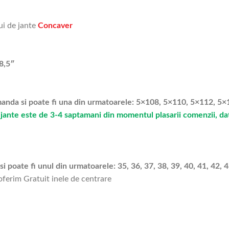
ui de jante
Concaver
8,5″
omanda si poate fi una din urmatoarele: 5×108, 5×110, 5×112, 
jante este de 3-4 saptamani din momentul plasarii comenzii, dato
i poate fi unul din urmatoarele: 35, 36, 37, 38, 39, 40, 41, 42, 4
 oferim Gratuit inele de centrare