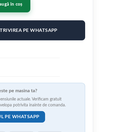
,5 ET35-45 BLANK Brushed Titanium
ugă în coș
OTRIVIREA PE WHATSAPP
veste pe masina ta?
ensiunile actuale. Verificam gratuit
anvelopa potrivita inainte de comanda.
UL PE WHATSAPP