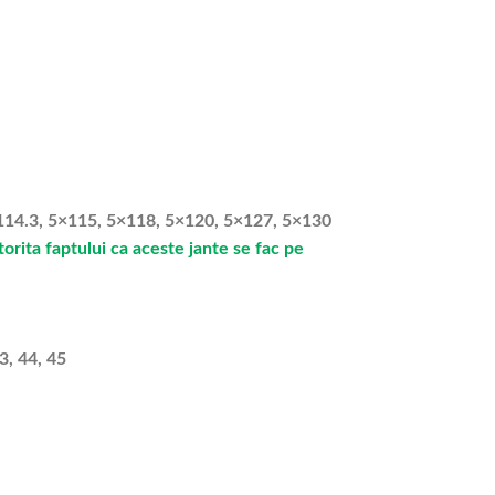
5×114.3, 5×115, 5×118, 5×120, 5×127, 5×130
rita faptului ca aceste jante se fac pe
3, 44, 45