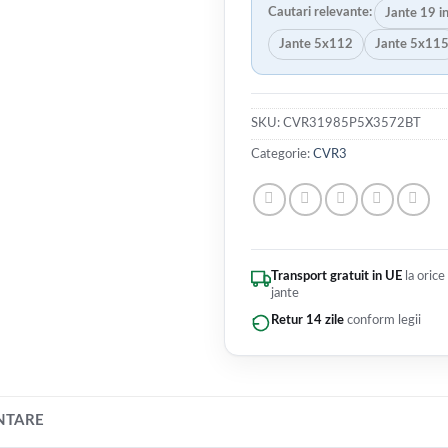
Cautari relevante:
Jante 19 i
Jante 5x112
Jante 5x11
SKU:
CVR31985P5X3572BT
Categorie:
CVR3
Transport gratuit in UE
la orice
jante
Retur 14 zile
conform legii
NTARE