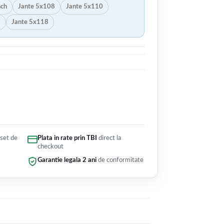
nch
Jante 5x108
Jante 5x110
5
Jante 5x118
 set de
Plata in rate prin TBI
direct la
checkout
Garantie legala 2 ani
de conformitate