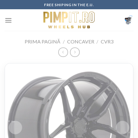
Skip
FREE SHIPING IN THE E.U.
to
content
PRIMA PAGINĂ
/
CONCAVER
/
CVR3