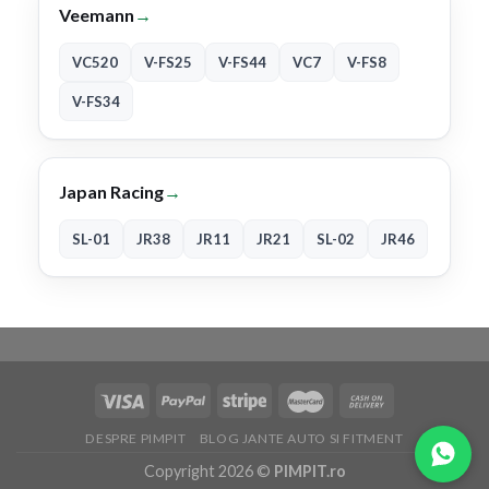
Veemann
→
VC520
V-FS25
V-FS44
VC7
V-FS8
V-FS34
Japan Racing
→
SL-01
JR38
JR11
JR21
SL-02
JR46
DESPRE PIMPIT
BLOG JANTE AUTO SI FITMENT
Copyright 2026 ©
PIMPIT.ro