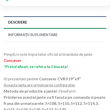
DESCRIERE
INFORMAȚII SUPLIMENTARE
Pimpit.ro este importator oficial al brandului de jante
Concaver
*Pretul afisat, se refera la 1 bucata!
Iti prezentam jantele
Concaver CVR3 19″x9″
Aceasta janta are urmatoarea configuratie:
Metoda de productie a jantei
: FlowForm
Prinderea acestei jante va fi facuta pe comanda si poate
fi una din urmatoarele: 5×108, 5×110, 5×112, 5×114.3,
5×115, 5×118, 5×120, 5×127, 5×130