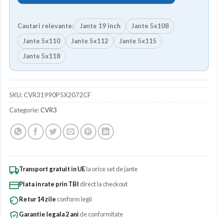
Cautari relevante:
Jante 19 inch
Jante 5x108
Jante 5x110
Jante 5x112
Jante 5x115
Jante 5x118
SKU:
CVR31990P5X2072CF
Categorie:
CVR3
Transport gratuit in UE
la orice set de jante
Plata in rate prin TBI
direct la checkout
Retur 14 zile
conform legii
Garantie legala 2 ani
de conformitate