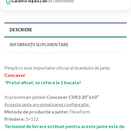
Garantie legala 2 ani
de conformitate
DESCRIERE
INFORMAȚII SUPLIMENTARE
Pimpit.ro este importator oficial al brandului de jante
Concaver
*Pretul afisat, se refera la 1 bucata!
Iti prezentam jantele
Concaver CVR3 20″x10″
Aceasta janta are urmatoarea configuratie:
Metoda de productie a jantei
: FlowForm
Prindere:
5×112
Termenul de livrare estimat pentru aceste jante este de