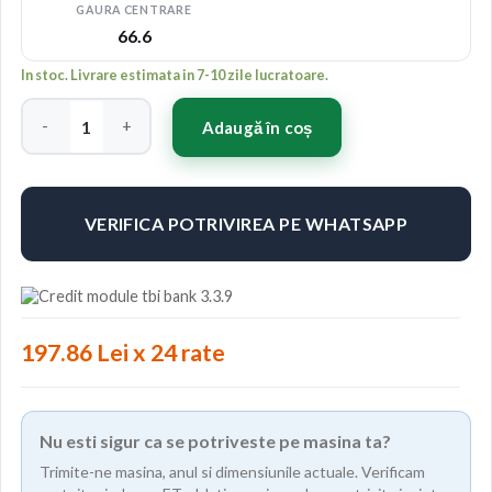
GAURA CENTRARE
66.6
In stoc. Livrare estimata in 7-10 zile lucratoare.
Cantitate Concaver CVR3 20x10 ET45 5x112 Carbon Graphite
Adaugă în coș
VERIFICA POTRIVIREA PE WHATSAPP
197.86 Lei x 24 rate
Nu esti sigur ca se potriveste pe masina ta?
Trimite-ne masina, anul si dimensiunile actuale. Verificam