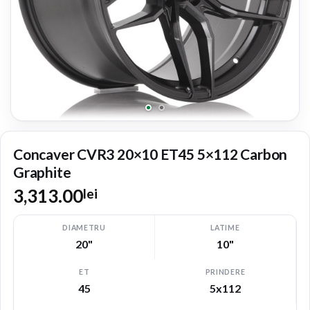
Concaver CVR3 20×10 ET45 5×112 Carbon
Graphite
3,313.00
lei
DIAMETRU
LATIME
20"
10"
ET
PRINDERE
45
5x112