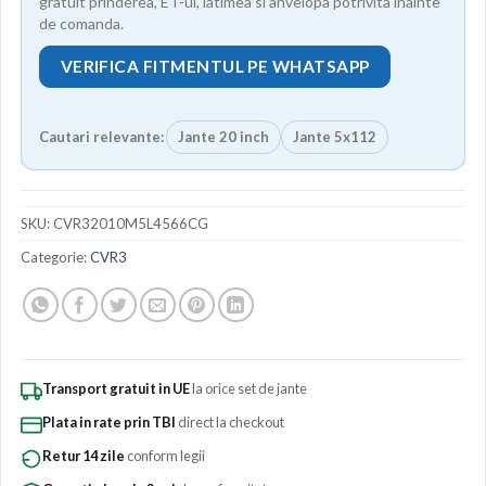
gratuit prinderea, ET-ul, latimea si anvelopa potrivita inainte
de comanda.
VERIFICA FITMENTUL PE WHATSAPP
Cautari relevante:
Jante 20 inch
Jante 5x112
SKU:
CVR32010M5L4566CG
Categorie:
CVR3
Transport gratuit in UE
la orice set de jante
Plata in rate prin TBI
direct la checkout
Retur 14 zile
conform legii