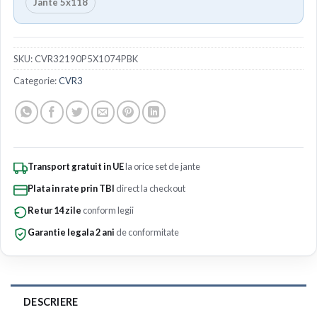
Jante 5x118
SKU:
CVR32190P5X1074PBK
Categorie:
CVR3
Transport gratuit in UE
la orice set de jante
Plata in rate prin TBI
direct la checkout
Retur 14 zile
conform legii
Garantie legala 2 ani
de conformitate
DESCRIERE