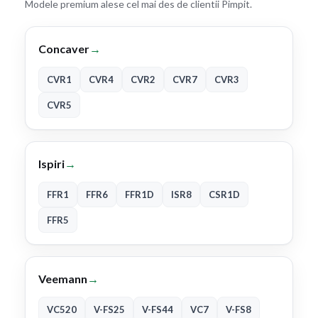
Modele premium alese cel mai des de clientii Pimpit.
Concaver
→
CVR1
CVR4
CVR2
CVR7
CVR3
CVR5
Ispiri
→
FFR1
FFR6
FFR1D
ISR8
CSR1D
FFR5
Veemann
→
VC520
V-FS25
V-FS44
VC7
V-FS8