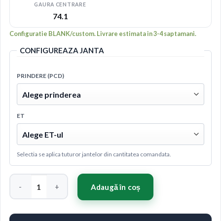
GAURA CENTRARE
74.1
Configuratie BLANK/custom. Livrare estimata in 3-4 saptamani.
CONFIGUREAZA JANTA
PRINDERE (PCD)
ET
Selectia se aplica tuturor jantelor din cantitatea comandata.
Cantitate Concaver CVR3 21x9 ET10-54 BLANK Platinum Black
Adaugă în coș