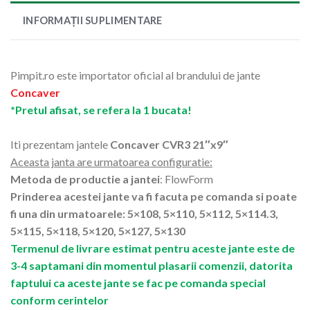
INFORMAȚII SUPLIMENTARE
Pimpit.ro este importator oficial al brandului de jante
Concaver
*Pretul afisat, se refera la 1 bucata!
Iti prezentam jantele
Concaver CVR3 21″x9″
Aceasta janta are urmatoarea configuratie:
Metoda de productie a jantei
: FlowForm
Prinderea acestei jante va fi facuta pe comanda si poate
fi una din urmatoarele: 5×108, 5×110, 5×112, 5×114.3,
5×115, 5×118, 5×120, 5×127, 5×130
Termenul de livrare estimat pentru aceste jante este de
3-4 saptamani din momentul plasarii comenzii, datorita
faptului ca aceste jante se fac pe comanda special
conform cerintelor