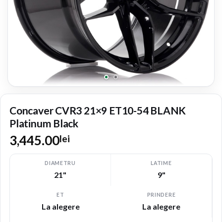
Concaver CVR3 21×9 ET10-54 BLANK
Platinum Black
3,445.00
lei
DIAMETRU
LATIME
21"
9"
ET
PRINDERE
La alegere
La alegere