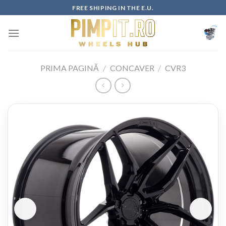
Skip
FREE SHIPING IN THE E.U.
to
content
PRIMA PAGINĂ
/
CONCAVER
/
CVR3