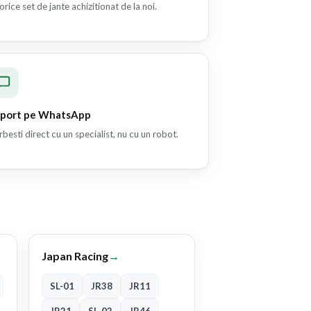
orice set de jante achizitionat de la noi.
port pe WhatsApp
besti direct cu un specialist, nu cu un robot.
Japan Racing
→
SL-01
JR38
JR11
JR21
SL-02
JR46