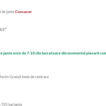
i de jante
Concaver
8,5″
e jante este de 7-10 zile lucratoare din momentul plasarii co
 oferim Gratuit inele de centrare
 725 kg/janta