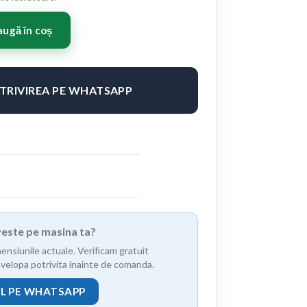
x8,5 ET35 5x112 Brushed Bronze
ugă în coș
OTRIVIREA PE WHATSAPP
iveste pe masina ta?
mensiunile actuale. Verificam gratuit
anvelopa potrivita inainte de comanda.
UL PE WHATSAPP