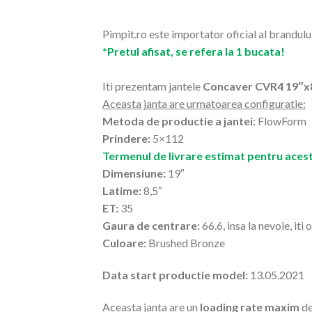
Pimpit.ro este importator oficial al brandulu
*Pretul afisat, se refera la 1 bucata!
Iti prezentam jantele
Concaver CVR4 19″x
Aceasta janta are urmatoarea configuratie:
Metoda de productie a jantei
: FlowForm
Prindere:
5×112
Termenul de livrare estimat pentru acest
Dimensiune:
19″
Latime:
8,5″
ET:
35
Gaura de centrare:
66.6, insa la nevoie, iti
Culoare:
Brushed Bronze
Data start productie model:
13.05.2021
Aceasta janta are un
loading rate maxim
de