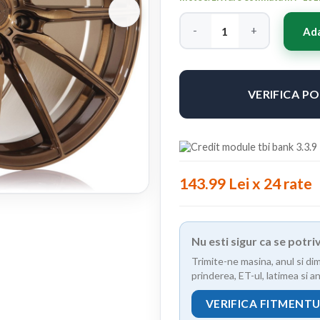
Cantitate Concaver CVR4 19
Ada
VERIFICA P
143.99 Lei x 24 rate
Nu esti sigur ca se potr
Trimite-ne masina, anul si di
prinderea, ET-ul, latimea si 
VERIFICA FITMENT