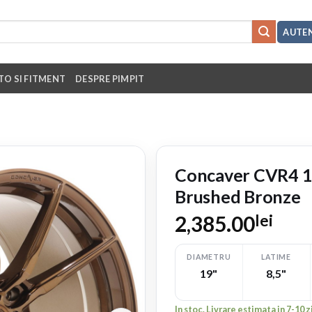
AUTEN
TO SI FITMENT
DESPRE PIMPIT
Concaver CVR4 1
Brushed Bronze
2,385.00
lei
DIAMETRU
LATIME
19"
8,5"
V
In stoc. Livrare estimata in 7-10 z