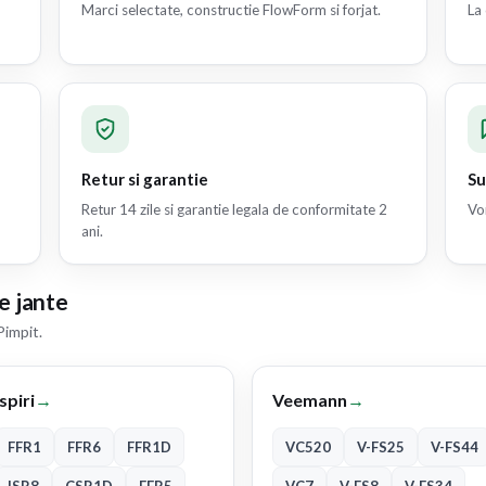
Marci selectate, constructie FlowForm si forjat.
La 
Retur si garantie
Su
Retur 14 zile si garantie legala de conformitate 2
Vor
ani.
e jante
Pimpit.
Ispiri
→
Veemann
→
FFR1
FFR6
FFR1D
VC520
V-FS25
V-FS44
ISR8
CSR1D
FFR5
VC7
V-FS8
V-FS34