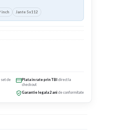
 inch
Jante 5x112
e set de
Plata in rate prin TBI
direct la
checkout
Garantie legala 2 ani
de conformitate