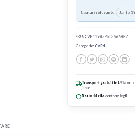
Cautari relevante:
Jante 19
SKU:
CVR41985P5L3566BBZ
Categorie:
CVR4
Transport gratuit in UE
la oric
jante
Retur 14 zile
conform legii
TARE