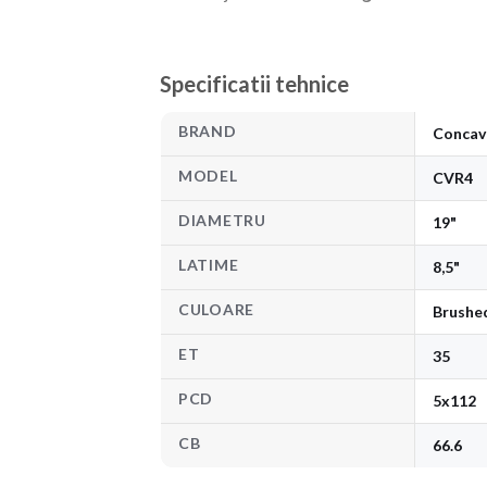
Specificatii tehnice
BRAND
Concav
MODEL
CVR4
DIAMETRU
19"
LATIME
8,5"
CULOARE
Brushe
ET
35
PCD
5x112
CB
66.6