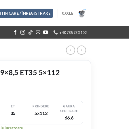
TIFICARE / ÎNREGISTRARE
0.00
LEI
+40 785 733 102
9×8,5 ET35 5×112
ET
PRINDERE
GAURA
CENTRARE
35
5x112
EZI VIDEO
66.6
ile lucratoare.