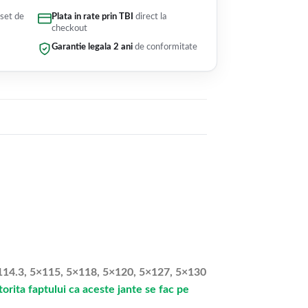
 set de
Plata in rate prin TBI
direct la
checkout
Garantie legala 2 ani
de conformitate
5×114.3, 5×115, 5×118, 5×120, 5×127, 5×130
rita faptului ca aceste jante se fac pe