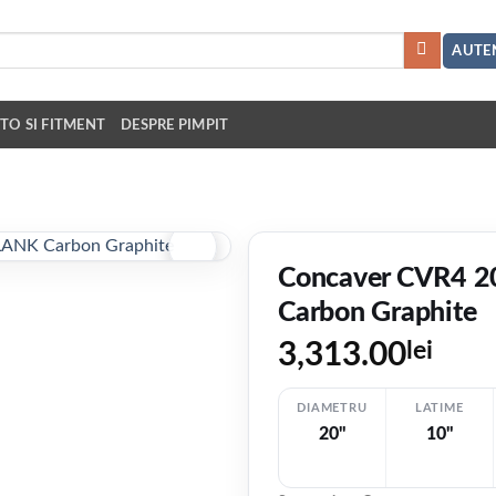
AUTEN
TO SI FITMENT
DESPRE PIMPIT
Concaver CVR4 
Carbon Graphite
3,313.00
lei
DIAMETRU
LATIME
20"
10"
V