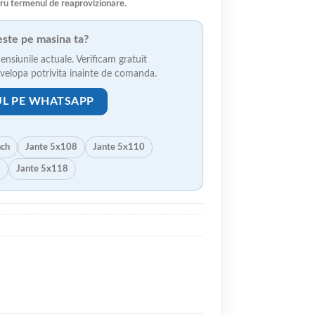
ru termenul de reaprovizionare.
veste pe masina ta?
ensiunile actuale. Verificam gratuit
anvelopa potrivita inainte de comanda.
UL PE WHATSAPP
nch
Jante 5x108
Jante 5x110
5
Jante 5x118