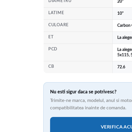
DIAMETRU
20"
LATIME
10"
CULOARE
Carbon 
ET
La aleg
PCD
La alege
5x115, 
CB
72.6
Nu esti sigur daca se potrivesc?
Trimite-ne marca, modelul, anul si motori
compatibilitatea inainte de comanda.
VERIFICA A