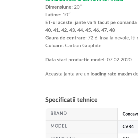
Dimensiune:
20″
Latime:
10″
ET-ul acestei jante va fi facut pe comanda s
40, 41, 42, 43, 44, 45, 46, 47, 48
Gaura de centrare:
72.6, insa la nevoie, iti
Culoare:
Carbon Graphite
Data start productie model:
07.02.2020
Aceasta janta are un
loading rate maxim
de
Specificatii tehnice
BRAND
Concav
MODEL
CVR4