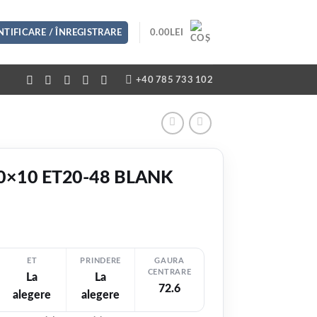
TIFICARE / ÎNREGISTRARE
0.00
LEI
+40 785 733 102
20×10 ET20-48 BLANK
ET
PRINDERE
GAURA
CENTRARE
La
La
EZI VIDEO
72.6
alegere
alegere