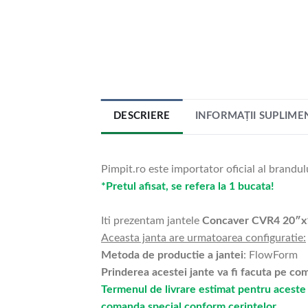
DESCRIERE
INFORMAȚII SUPLIME
Pimpit.ro este importator oficial al brandul
*Pretul afisat, se refera la 1 bucata!
Iti prezentam jantele
Concaver CVR4 20″x
Aceasta janta are urmatoarea configuratie:
Metoda de productie a jantei
: FlowForm
Prinderea acestei jante va fi facuta pe c
Termenul de livrare estimat pentru aceste 
comanda special conform cerintelor