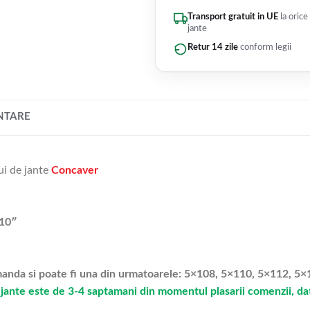
Transport gratuit in UE
la orice
jante
Retur 14 zile
conform legii
NTARE
ui de jante
Concaver
10″
omanda si poate fi una din urmatoarele: 5×108, 5×110, 5×112, 
jante este de 3-4 saptamani din momentul plasarii comenzii, dato