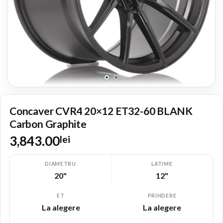
Concaver CVR4 20×12 ET32-60 BLANK
Carbon Graphite
3,843.00
lei
DIAMETRU
LATIME
20"
12"
ET
PRINDERE
La alegere
La alegere