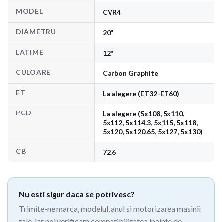
MODEL
CVR4
DIAMETRU
20"
LATIME
12"
CULOARE
Carbon Graphite
ET
La alegere (ET32-ET60)
PCD
La alegere (5x108, 5x110,
5x112, 5x114.3, 5x115, 5x118,
5x120, 5x120.65, 5x127, 5x130)
CB
72.6
Nu esti sigur daca se potrivesc?
Trimite-ne marca, modelul, anul si motorizarea masinii
tale, iar noi verificam compatibilitatea inainte de