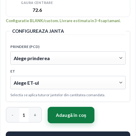
GAURA CENTRARE
72.6
Configuratie BLANK/custom. Livrare estimata in 3-4 saptamani.
CONFIGUREAZA JANTA
PRINDERE (PCD)
ET
Selectia se aplica tuturor jantelor din cantitatea comandata.
Cantitate Concaver CVR4 20x12 ET32-60 BLANK Carbon Graph
Adaugă în coș