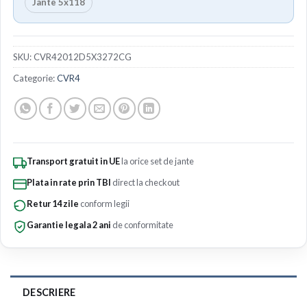
Jante 5x118
SKU:
CVR42012D5X3272CG
Categorie:
CVR4
Transport gratuit in UE
la orice set de jante
Plata in rate prin TBI
direct la checkout
Retur 14 zile
conform legii
Garantie legala 2 ani
de conformitate
DESCRIERE