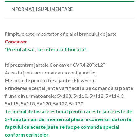
INFORMAȚII SUPLIMENTARE
Pimpit.ro este importator oficial al brandului de jante
Concaver
*Pretul afisat, se refera la 1 bucata!
Iti prezentam jantele
Concaver CVR4 20″x12″
Aceasta janta are urmatoarea configuratie:
Metoda de productie a jantei
: FlowForm
Prinderea acestei jante va fi facuta pe comanda si poate
fi una din urmatoarele: 5×108, 5×110, 5×112, 5×114.3,
5×115, 5×118, 5×120, 5×127, 5×130
Termenul de livrare estimat pentru aceste jante este de
3-4 saptamani din momentul plasarii comenzii, datorita
faptului ca aceste jante se fac pe comanda special
conform cerintelor