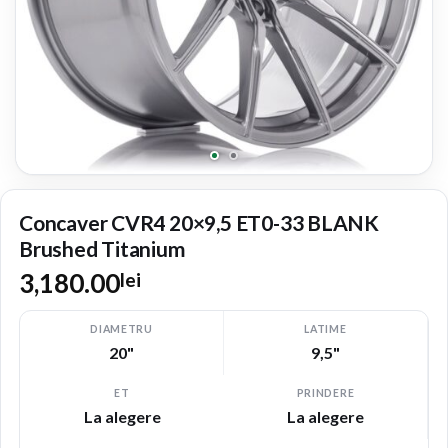
Concaver CVR4 20×9,5 ET0-33 BLANK
Brushed Titanium
3,180.00
lei
DIAMETRU
LATIME
20"
9,5"
ET
PRINDERE
La alegere
La alegere