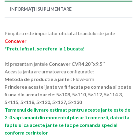
INFORMAȚII SUPLIMENTARE
Pimpit.ro este importator oficial al brandului de jante
Concaver
*Pretul afisat, se refera la 1 bucata!
Iti prezentam jantele
Concaver CVR4 20″x9,5″
Aceasta janta are urmatoarea configuratie:
Metoda de productie a jantei
: FlowForm
Prinderea acestei jante va fi facuta pe comanda si poate
fi una din urmatoarele: 5×108, 5×110, 5×112, 5×114.3,
5×115, 5×118, 5×120, 5×127, 5×130
Termenul de livrare estimat pentru aceste jante este de
3-4 saptamani din momentul plasarii comenzii, datorita
faptului ca aceste jante se fac pe comanda special
conform cerintelor