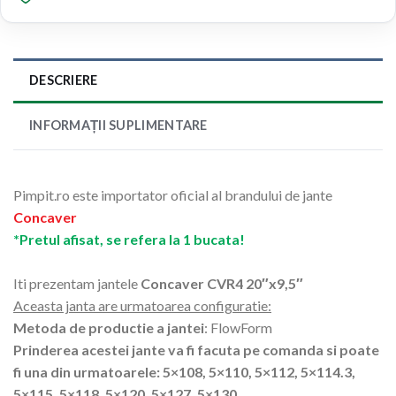
DESCRIERE
INFORMAȚII SUPLIMENTARE
Pimpit.ro este importator oficial al brandului de jante
Concaver
*Pretul afisat, se refera la 1 bucata!
Iti prezentam jantele
Concaver CVR4 20″x9,5″
Aceasta janta are urmatoarea configuratie:
Metoda de productie a jantei
: FlowForm
Prinderea acestei jante va fi facuta pe comanda si poate
fi una din urmatoarele: 5×108, 5×110, 5×112, 5×114.3,
5×115, 5×118, 5×120, 5×127, 5×130