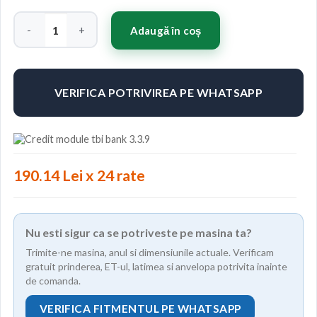
Cantitate Concaver CVR4 20x9,5 ET0-33 BLANK Custom Finish
Adaugă în coș
VERIFICA POTRIVIREA PE WHATSAPP
190.14 Lei x 24 rate
Nu esti sigur ca se potriveste pe masina ta?
Trimite-ne masina, anul si dimensiunile actuale. Verificam
gratuit prinderea, ET-ul, latimea si anvelopa potrivita inainte
de comanda.
VERIFICA FITMENTUL PE WHATSAPP