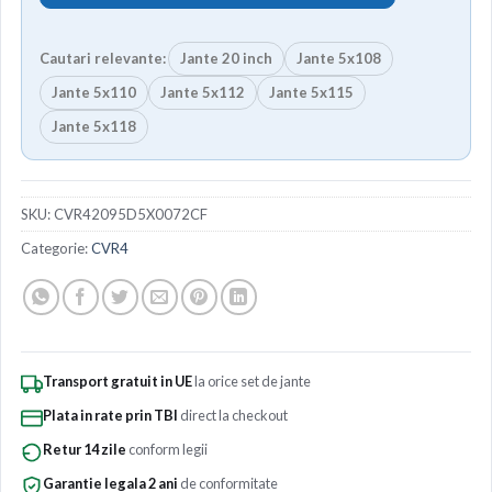
Cautari relevante:
Jante 20 inch
Jante 5x108
Jante 5x110
Jante 5x112
Jante 5x115
Jante 5x118
SKU:
CVR42095D5X0072CF
Categorie:
CVR4
Transport gratuit in UE
la orice set de jante
Plata in rate prin TBI
direct la checkout
Retur 14 zile
conform legii
Garantie legala 2 ani
de conformitate