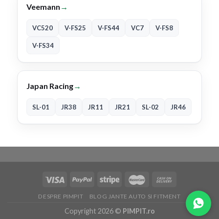
Veemann
→
VC520
V-FS25
V-FS44
VC7
V-FS8
V-FS34
Japan Racing
→
SL-01
JR38
JR11
JR21
SL-02
JR46
DESPRE PIMPIT
BLOG JANTE AUTO SI FITMENT
Copyright 2026 ©
PIMPIT.ro