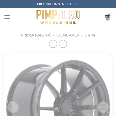
Skip
FREE SHIPING IN THE E.U.
to
content
PRIMA PAGINĂ
/
CONCAVER
/
CVR4