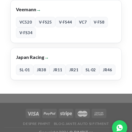
Veemann
→
VC520
V-FS25
V-FS44
VC7
V-FS8
V-FS34
Japan Racing
→
SL-01
JR38
JR11
JR21
SL-02
JR46
DESPRE PIMPIT
BLOG JANTE AUTO SI FITMENT