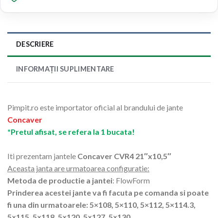
DESCRIERE
INFORMAȚII SUPLIMENTARE
Pimpit.ro este importator oficial al brandului de jante
Concaver
*Pretul afisat, se refera la 1 bucata!
Iti prezentam jantele
Concaver CVR4 21″x10,5″
Aceasta janta are urmatoarea configuratie:
Metoda de productie a jantei
: FlowForm
Prinderea acestei jante va fi facuta pe comanda si poate
fi una din urmatoarele: 5×108, 5×110, 5×112, 5×114.3,
5×115, 5×118, 5×120, 5×127, 5×130