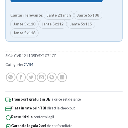
Cautari relevante:
Jante 21 inch
Jante 5x108
Jante 5x110
Jante 5x112
Jante 5x115
Jante 5x118
SKU:
CVR421105D5X1074CF
Categorie:
CVR4
Transport gratuit in UE
la orice set de jante
Plata in rate prin TBI
direct la checkout
Retur 14 zile
conform legii
Garantie legala 2 ani
de conformitate