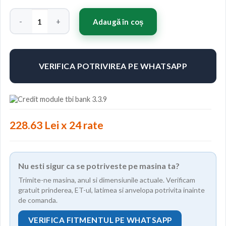
Cantitate Concaver CVR4 21x10,5 ET10-46 BLANK Custom Fini
Adaugă în coș
VERIFICA POTRIVIREA PE WHATSAPP
228.63 Lei x 24 rate
Nu esti sigur ca se potriveste pe masina ta?
Trimite-ne masina, anul si dimensiunile actuale. Verificam
gratuit prinderea, ET-ul, latimea si anvelopa potrivita inainte
de comanda.
VERIFICA FITMENTUL PE WHATSAPP