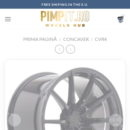
Skip
FREE SHIPING IN THE E.U.
to
content
PRIMA PAGINĂ
/
CONCAVER
/
CVR4