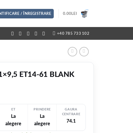
TIFICARE / ÎNREGISTRARE
0.00
LEI
+40 785 733 102
1×9,5 ET14-61 BLANK
ET
PRINDERE
GAURA
CENTRARE
La
La
EZI VIDEO
74.1
alegere
alegere