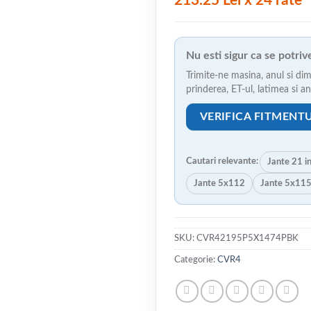
213.25 Lei x 24 rate
Nu esti sigur ca se potri
Trimite-ne masina, anul si dim
prinderea, ET-ul, latimea si 
VERIFICA FITMENT
Cautari relevante:
Jante 21 i
Jante 5x112
Jante 5x11
SKU:
CVR42195P5X1474PBK
Categorie:
CVR4