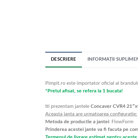
DESCRIERE
INFORMAȚII SUPLIME
Pimpit.ro este importator oficial al brandul
*Pretul afisat, se refera la 1 bucata!
Iti prezentam jantele
Concaver CVR4 21″x
Aceasta janta are urmatoarea configuratie:
Metoda de productie a jantei
: FlowForm
Prinderea acestei jante va fi facuta pe c
Termenul de livrare estimat pentru aceste 