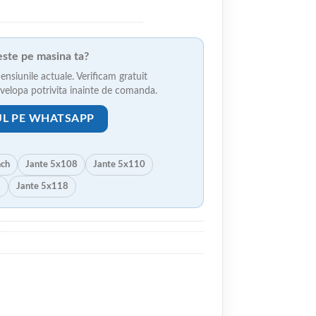
veste pe masina ta?
ensiunile actuale. Verificam gratuit
anvelopa potrivita inainte de comanda.
UL PE WHATSAPP
nch
Jante 5x108
Jante 5x110
5
Jante 5x118