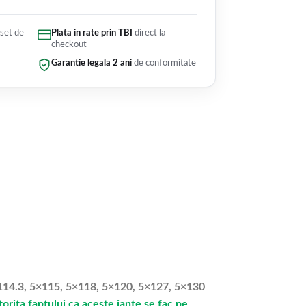
 set de
Plata in rate prin TBI
direct la
checkout
Garantie legala 2 ani
de conformitate
5×114.3, 5×115, 5×118, 5×120, 5×127, 5×130
rita faptului ca aceste jante se fac pe