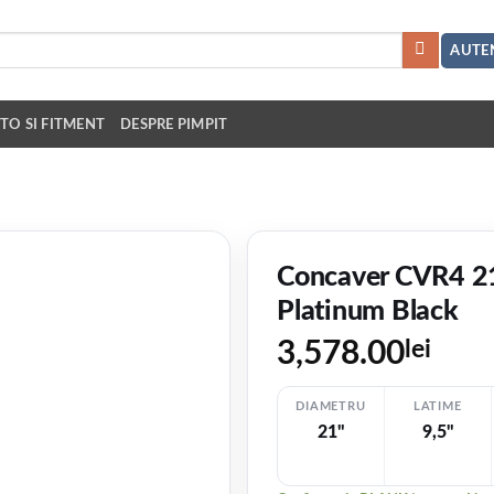
AUTEN
TO SI FITMENT
DESPRE PIMPIT
Concaver CVR4 2
Platinum Black
3,578.00
lei
DIAMETRU
LATIME
21"
9,5"
V