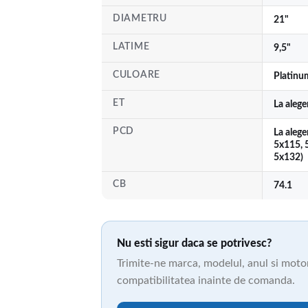
DIAMETRU
21"
LATIME
9,5"
CULOARE
Platinu
ET
La aleg
PCD
La alege
5x115, 
5x132)
CB
74.1
Nu esti sigur daca se potrivesc?
Trimite-ne marca, modelul, anul si motori
compatibilitatea inainte de comanda.