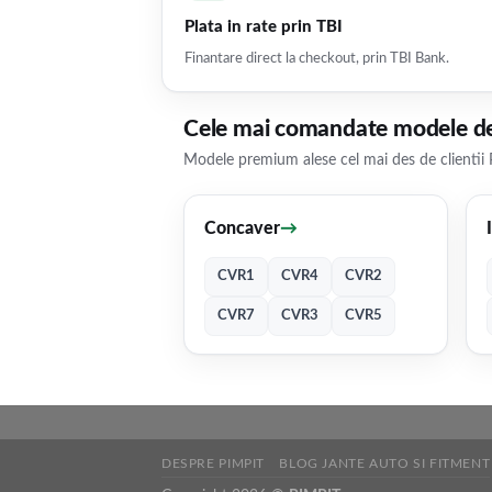
Plata in rate prin TBI
Finantare direct la checkout, prin TBI Bank.
Cele mai comandate modele de
Modele premium alese cel mai des de clientii 
Concaver
→
CVR1
CVR4
CVR2
CVR7
CVR3
CVR5
DESPRE PIMPIT
BLOG JANTE AUTO SI FITMENT