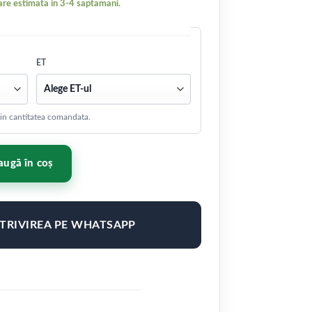
re estimata in 3-4 saptamani.
ET
 din cantitatea comandata.
,5 ET14-61 BLANK Platinum Black
ugă în coș
OTRIVIREA PE WHATSAPP