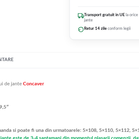
Transport gratuit in UE
la orice
jante
Retur 14 zile
conform legii
NTARE
ui de jante
Concaver
9,5″
omanda si poate fi una din urmatoarele: 5×108, 5×110, 5×112, 
jante este de 3-4 saptamani din momentul plasarii comenzii, dato