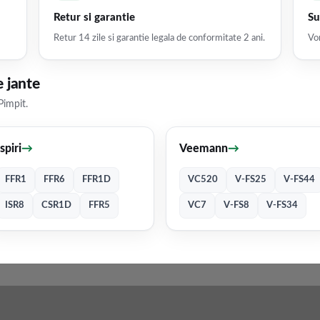
Retur si garantie
Su
Retur 14 zile si garantie legala de conformitate 2 ani.
Vor
 jante
Pimpit.
Ispiri
→
Veemann
→
FFR1
FFR6
FFR1D
VC520
V-FS25
V-FS44
ISR8
CSR1D
FFR5
VC7
V-FS8
V-FS34