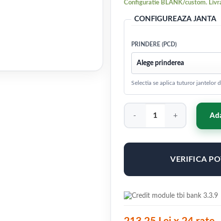
Configuratie BLANK/custom. Livra
CONFIGUREAZA JANTA
PRINDERE (PCD)
Selectia se aplica tuturor jantelor
Cantitate Concaver CVR4 21x9
Ada
VERIFICA P