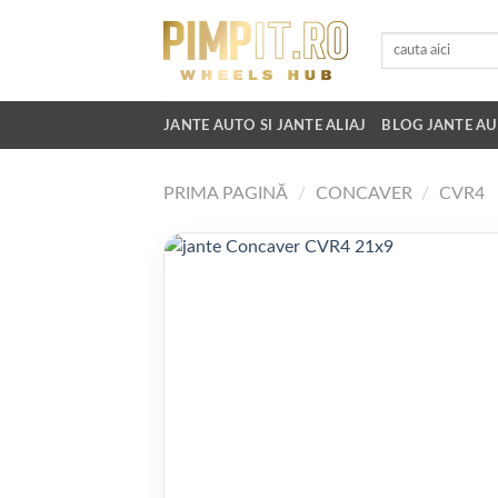
Skip
to
Caută
după:
content
JANTE AUTO SI JANTE ALIAJ
BLOG JANTE AU
PRIMA PAGINĂ
/
CONCAVER
/
CVR4