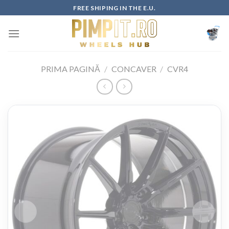
Skip
FREE SHIPING IN THE E.U.
to
content
PRIMA PAGINĂ
/
CONCAVER
/
CVR4