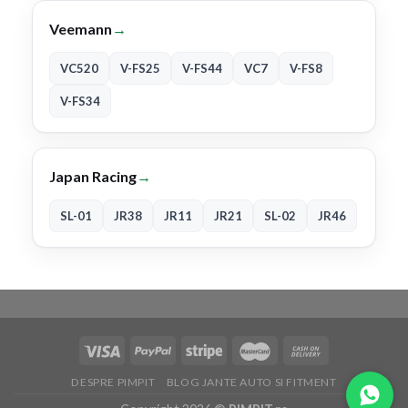
Veemann
→
VC520
V-FS25
V-FS44
VC7
V-FS8
V-FS34
Japan Racing
→
SL-01
JR38
JR11
JR21
SL-02
JR46
DESPRE PIMPIT
BLOG JANTE AUTO SI FITMENT