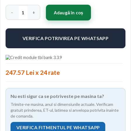
Cantitate Concaver CVR4 22x10,5 ET10-46 BLANK Custom Fini
Adaugă în coș
VERIFICA POTRIVIREA PE WHATSAPP
247.57 Lei x 24 rate
Nu esti sigur ca se potriveste pe masina ta?
Trimite-ne masina, anul si dimensiunile actuale. Verificam
gratuit prinderea, ET-ul, latimea si anvelopa potrivita inainte
de comanda.
VERIFICA FITMENTUL PE WHATSAPP