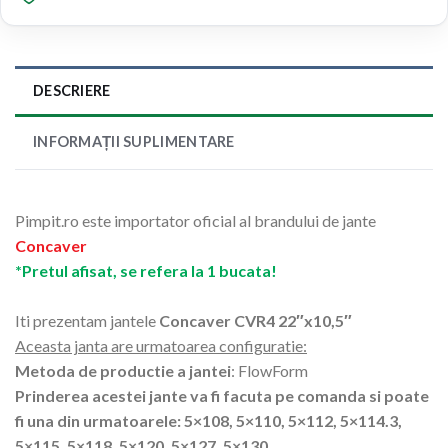
DESCRIERE
INFORMAȚII SUPLIMENTARE
Pimpit.ro este importator oficial al brandului de jante
Concaver
*Pretul afisat, se refera la 1 bucata!
Iti prezentam jantele
Concaver CVR4 22″x10,5″
Aceasta janta are urmatoarea configuratie:
Metoda de productie a jantei
: FlowForm
Prinderea acestei jante va fi facuta pe comanda si poate
fi una din urmatoarele: 5×108, 5×110, 5×112, 5×114.3,
5×115, 5×118, 5×120, 5×127, 5×130