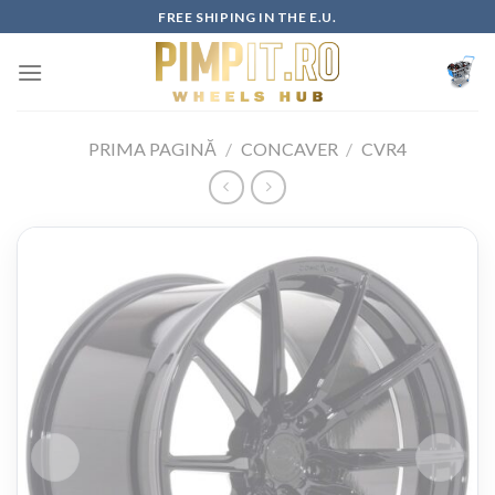
Skip
FREE SHIPING IN THE E.U.
to
content
PRIMA PAGINĂ
/
CONCAVER
/
CVR4