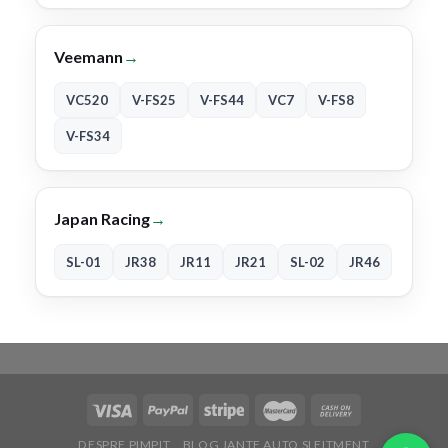
Veemann
→
VC520
V-FS25
V-FS44
VC7
V-FS8
V-FS34
Japan Racing
→
SL-01
JR38
JR11
JR21
SL-02
JR46
DESPRE PIMPIT
BLOG JANTE AUTO SI FITMENT