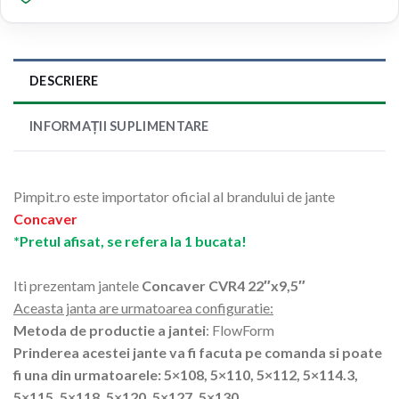
DESCRIERE
INFORMAȚII SUPLIMENTARE
Pimpit.ro este importator oficial al brandului de jante
Concaver
*Pretul afisat, se refera la 1 bucata!
Iti prezentam jantele
Concaver CVR4 22″x9,5″
Aceasta janta are urmatoarea configuratie:
Metoda de productie a jantei
: FlowForm
Prinderea acestei jante va fi facuta pe comanda si poate
fi una din urmatoarele: 5×108, 5×110, 5×112, 5×114.3,
5×115, 5×118, 5×120, 5×127, 5×130