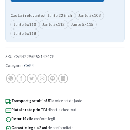
Cautari relevante:
Jante 22 inch
Jante 5x108
Jante 5x110
Jante 5x112
Jante 5x115
Jante 5x118
SKU:
CVR42295P5X1474CF
Categorie:
CVR4
Transport gratuit in UE
la orice set de jante
Plata in rate prin TBI
direct la checkout
Retur 14 zile
conform legii
Garantie legala 2 ani
de conformitate