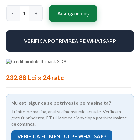
Cantitate Concaver CVR4 22x9,5 ET14-60 BLANK Custom Finis
Adaugă în coș
VERIFICA POTRIVIREA PE WHATSAPP
232.88 Lei x 24 rate
Nu esti sigur ca se potriveste pe masina ta?
Trimite-ne masina, anul si dimensiunile actuale. Verificam
gratuit prinderea, ET-ul, latimea si anvelopa potrivita inainte
de comanda.
VERIFICA FITMENTUL PE WHATSAPP