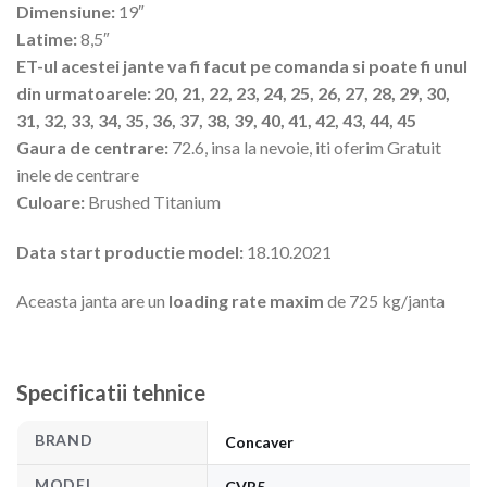
Dimensiune:
19″
Latime:
8,5″
ET-ul acestei jante va fi facut pe comanda si poate fi unul
din urmatoarele: 20, 21, 22, 23, 24, 25, 26, 27, 28, 29, 30,
31, 32, 33, 34, 35, 36, 37, 38, 39, 40, 41, 42, 43, 44, 45
Gaura de centrare:
72.6, insa la nevoie, iti oferim Gratuit
inele de centrare
Culoare:
Brushed Titanium
Data start productie model:
18.10.2021
Aceasta janta are un
loading rate maxim
de 725 kg/janta
Specificatii tehnice
BRAND
Concaver
MODEL
CVR5