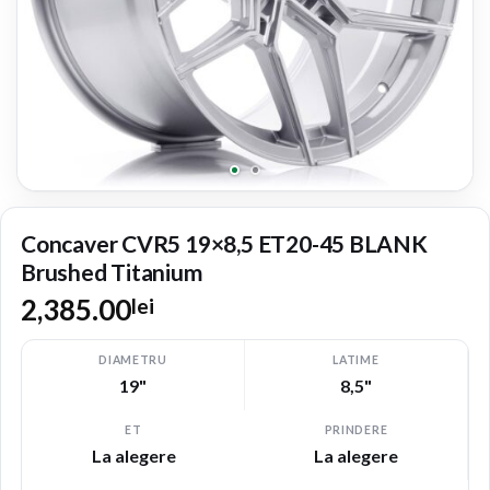
Concaver CVR5 19×8,5 ET20-45 BLANK
Brushed Titanium
2,385.00
lei
DIAMETRU
LATIME
19"
8,5"
ET
PRINDERE
La alegere
La alegere