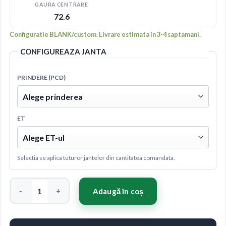
GAURA CENTRARE
72.6
Configuratie BLANK/custom. Livrare estimata in 3-4 saptamani.
CONFIGUREAZA JANTA
PRINDERE (PCD)
ET
Selectia se aplica tuturor jantelor din cantitatea comandata.
Cantitate Concaver CVR5 19x8,5 ET20-45 BLANK Brushed Tita
Adaugă în coș