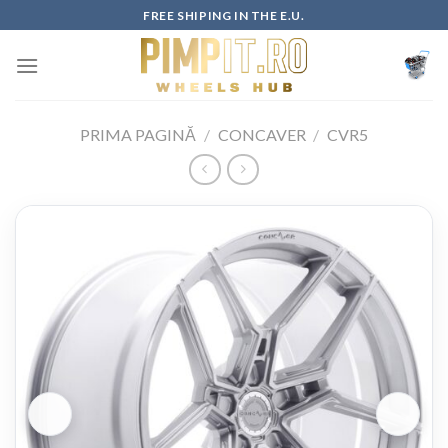
Skip
FREE SHIPING IN THE E.U.
to
content
PRIMA PAGINĂ
/
CONCAVER
/
CVR5