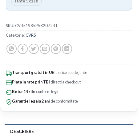
Jante 5x118
SKU:
CVR51985P5X2072BT
Categorie:
CVR5
Transport gratuit in UE
la orice set de jante
Plata in rate prin TBI
direct la checkout
Retur 14 zile
conform legii
Garantie legala 2 ani
de conformitate
DESCRIERE