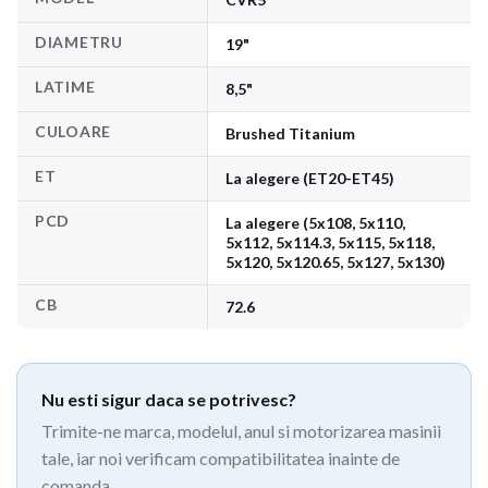
DIAMETRU
19"
LATIME
8,5"
CULOARE
Brushed Titanium
ET
La alegere (ET20-ET45)
PCD
La alegere (5x108, 5x110,
5x112, 5x114.3, 5x115, 5x118,
5x120, 5x120.65, 5x127, 5x130)
CB
72.6
Nu esti sigur daca se potrivesc?
Trimite-ne marca, modelul, anul si motorizarea masinii
tale, iar noi verificam compatibilitatea inainte de
comanda.