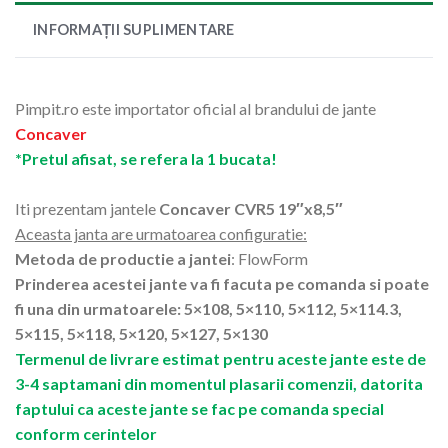
INFORMAȚII SUPLIMENTARE
Pimpit.ro este importator oficial al brandului de jante
Concaver
*Pretul afisat, se refera la 1 bucata!
Iti prezentam jantele
Concaver CVR5 19″x8,5″
Aceasta janta are urmatoarea configuratie:
Metoda de productie a jantei
: FlowForm
Prinderea acestei jante va fi facuta pe comanda si poate
fi una din urmatoarele: 5×108, 5×110, 5×112, 5×114.3,
5×115, 5×118, 5×120, 5×127, 5×130
Termenul de livrare estimat pentru aceste jante este de
3-4 saptamani din momentul plasarii comenzii, datorita
faptului ca aceste jante se fac pe comanda special
conform cerintelor