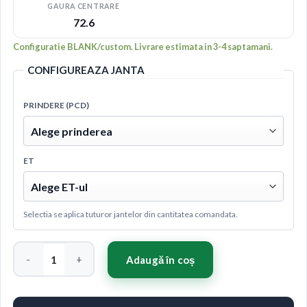
GAURA CENTRARE
72.6
Configuratie BLANK/custom. Livrare estimata in 3-4 saptamani.
CONFIGUREAZA JANTA
PRINDERE (PCD)
ET
Selectia se aplica tuturor jantelor din cantitatea comandata.
Cantitate Concaver CVR6 19x10 ET20-51 BLANK Double Tinted
Adaugă în coș