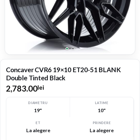
Concaver CVR6 19×10 ET20-51 BLANK
Double Tinted Black
2,783.00
lei
DIAMETRU
LATIME
19"
10"
ET
PRINDERE
La alegere
La alegere