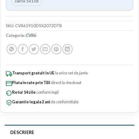
Jante 5x118
SKU:
CVR61910D5X2072DTB
Categorie:
CVR6
Transport gratuit in UE
la orice set de jante
Plata in rate prin TBI
direct la checkout
Retur 14 zile
conform legii
Garantie legala 2 ani
de conformitate
DESCRIERE