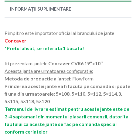
INFORMAȚII SUPLIMENTARE
Pimpit.ro este importator oficial al brandului de jante
Concaver
*Pretul afisat, se refera la 1 bucata!
Iti prezentam jantele
Concaver CVR6 19″x10″
Aceasta janta are urmatoarea configuratie:
Metoda de productie a jantei
: FlowForm
Prinderea acestei jante va fi facuta pe comanda si poate
fi una din urmatoarele: 5×108, 5×110, 5×112, 5×114.3,
5×115, 5×118, 5×120
Termenul de livrare estimat pentru aceste jante este de
3-4 saptamani din momentul plasarii comenzii, datorita
faptului ca aceste jante se fac pe comanda special
conform cerintelor