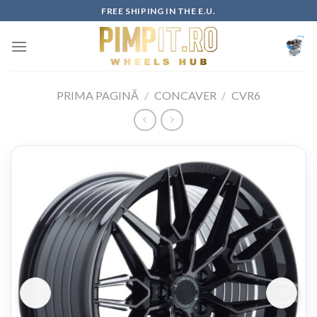
Skip
FREE SHIPING IN THE E.U.
to
content
PRIMA PAGINĂ
/
CONCAVER
/
CVR6