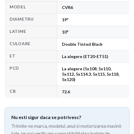
MODEL
CVR6
DIAMETRU
19"
LATIME
10"
CULOARE
Double Tinted Black
ET
La alegere (ET20-ET51)
PCD
La alegere (5x108, 5x110,
5x112, 5x114.3, 5x115, 5x118,
5x120)
CB
72.6
Nu esti sigur daca se potrivesc?
Trimite-ne marca, modelul, anul si motorizarea masinii
tale, iar noi verificam compatibilitatea inainte de