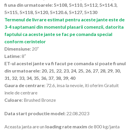
fi una din urmatoarele: 5×108, 5×110, 5×112, 5×114.3,
5×115, 5×118, 5×120, 5×120.6, 5×127, 5×130
Termenul de livrare estimat pentru aceste jante este de
3-4 saptamani din momentul plasarii comenzii, datorita
faptului ca aceste jante se fac pe comanda special
conform cerintelor
Dimensiune:
20″
Latime:
8″
ET-ul acestei jante va fi facut pe comanda si poate fi unul
din urmatoarele: 20, 21, 22, 23, 24, 25, 26, 27, 28, 29, 30,
31, 32, 33, 34, 35, 36, 37, 38, 39, 40
Gaura de centrare:
72.6, insa la nevoie, iti oferim Gratuit
inele de centrare
Culoare:
Brushed Bronze
Data start productie model:
22.08.2023
Aceasta janta are un
loading rate maxim
de 800 kg/janta