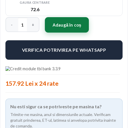
GAURA CENTRARE
72.6
Cantitate Concaver CVR6 20x8 ET20-40 BLANK Brushed Bronz
Adaugă în coș
VERIFICA POTRIVIREA PE WHATSAPP
157.92 Lei x 24 rate
Nu esti sigur ca se potriveste pe masina ta?
Trimite-ne masina, anul si dimensiunile actuale. Verificam
gratuit prinderea, ET-ul, latimea si anvelopa potrivita inainte
de comanda.