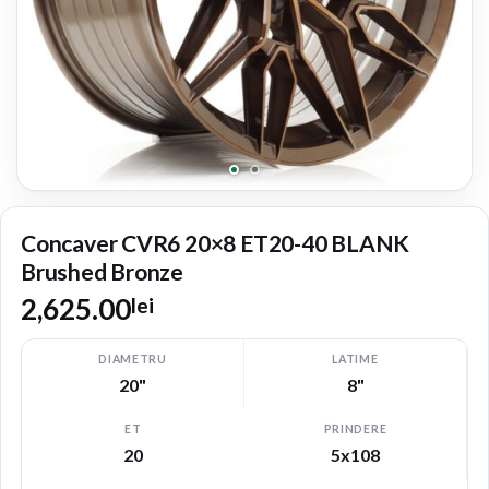
Concaver CVR6 20×8 ET20-40 BLANK
Brushed Bronze
2,625.00
lei
DIAMETRU
LATIME
20"
8"
ET
PRINDERE
20
5x108