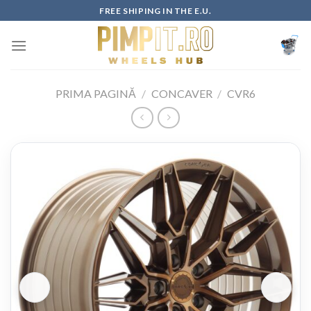
Skip
FREE SHIPING IN THE E.U.
to
content
PRIMA PAGINĂ
/
CONCAVER
/
CVR6