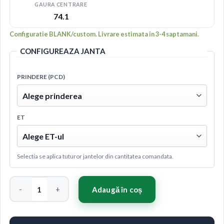
GAURA CENTRARE
74.1
Configuratie BLANK/custom. Livrare estimata in 3-4 saptamani.
CONFIGUREAZA JANTA
PRINDERE (PCD)
ET
Selectia se aplica tuturor jantelor din cantitatea comandata.
Cantitate Concaver CVR6 22x10,5 ET10-46 BLANK Brushed Br
Adaugă în coș