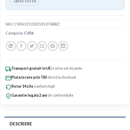
Jante 5x118
SKU:
CVR622105D5X1074BBZ
Categorie:
CVR6
Transport gratuit in UE
la orice set de jante
Plata in rate prin TBI
direct la checkout
Retur 14 zile
conform legii
Garantie legala 2 ani
de conformitate
DESCRIERE