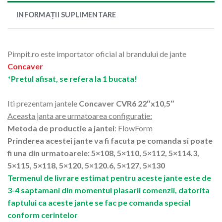
INFORMAȚII SUPLIMENTARE
Pimpit.ro este importator oficial al brandului de jante
Concaver
*Pretul afisat, se refera la 1 bucata!
Iti prezentam jantele
Concaver CVR6 22″x10,5″
Aceasta janta are urmatoarea configuratie:
Metoda de productie a jantei
: FlowForm
Prinderea acestei jante va fi facuta pe comanda si poate
fi una din urmatoarele: 5×108, 5×110, 5×112, 5×114.3,
5×115, 5×118, 5×120, 5×120.6, 5×127, 5×130
Termenul de livrare estimat pentru aceste jante este de
3-4 saptamani din momentul plasarii comenzii, datorita
faptului ca aceste jante se fac pe comanda special
conform cerintelor