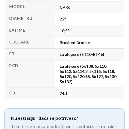
MODEL
CVR6
DIAMETRU
22"
LATIME
10,5"
CULOARE
Brushed Bronze
ET
La alegere (ET10-ET46)
PCD
La alegere (5x108, 5x110,
5x112, 5x114.3, 5x115, 5x118,
5x120, 5x120.65, 5x127, 5x130,
5x132)
CB
74.1
Nu esti sigur daca se potrivesc?
Trimite-ne marca, modelul, anul si motorizarea masinii