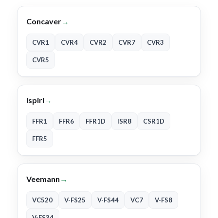
Concaver
→
CVR1
CVR4
CVR2
CVR7
CVR3
CVR5
Ispiri
→
FFR1
FFR6
FFR1D
ISR8
CSR1D
FFR5
Veemann
→
VC520
V-FS25
V-FS44
VC7
V-FS8
V-FS34