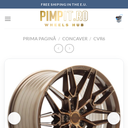
Skip
FREE SHIPING IN THE E.U.
to
content
PRIMA PAGINĂ
/
CONCAVER
/
CVR6