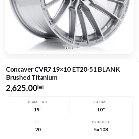
Concaver CVR7 19×10 ET20-51 BLANK
Brushed Titanium
2,625.00
lei
DIAMETRU
LATIME
19"
10"
ET
PRINDERE
20
5x108