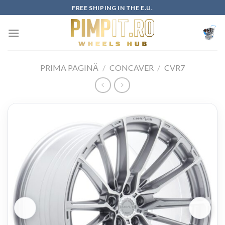
Skip
FREE SHIPING IN THE E.U.
to
content
PRIMA PAGINĂ
/
CONCAVER
/
CVR7