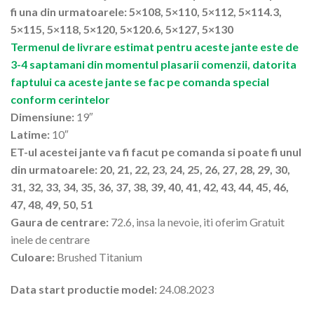
fi una din urmatoarele: 5×108, 5×110, 5×112, 5×114.3,
5×115, 5×118, 5×120, 5×120.6, 5×127, 5×130
Termenul de livrare estimat pentru aceste jante este de
3-4 saptamani din momentul plasarii comenzii, datorita
faptului ca aceste jante se fac pe comanda special
conform cerintelor
Dimensiune:
19″
Latime:
10″
ET-ul acestei jante va fi facut pe comanda si poate fi unul
din urmatoarele: 20, 21, 22, 23, 24, 25, 26, 27, 28, 29, 30,
31, 32, 33, 34, 35, 36, 37, 38, 39, 40, 41, 42, 43, 44, 45, 46,
47, 48, 49, 50, 51
Gaura de centrare:
72.6, insa la nevoie, iti oferim Gratuit
inele de centrare
Culoare:
Brushed Titanium
Data start productie model:
24.08.2023