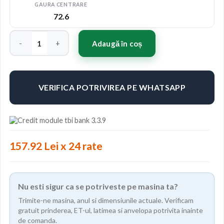
GAURA CENTRARE
72.6
Cantitate Concaver CVR7 19x10 ET20-51 BLANK Brushed Tita
Adaugă în coș
VERIFICA POTRIVIREA PE WHATSAPP
157.92 Lei x 24 rate
Nu esti sigur ca se potriveste pe masina ta?
Trimite-ne masina, anul si dimensiunile actuale. Verificam
gratuit prinderea, ET-ul, latimea si anvelopa potrivita inainte
de comanda.