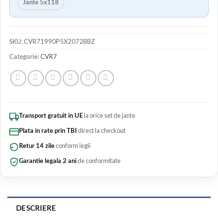
Jante 5x118
SKU:
CVR71990P5X2072BBZ
Categorie:
CVR7
la orice set de jante
Transport gratuit in UE
direct la checkout
Plata in rate prin TBI
conform legii
Retur 14 zile
de conformitate
Garantie legala 2 ani
DESCRIERE