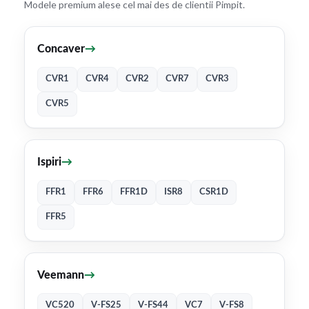
Modele premium alese cel mai des de clientii Pimpit.
Concaver
→
CVR1
CVR4
CVR2
CVR7
CVR3
CVR5
Ispiri
→
FFR1
FFR6
FFR1D
ISR8
CSR1D
FFR5
Veemann
→
VC520
V-FS25
V-FS44
VC7
V-FS8