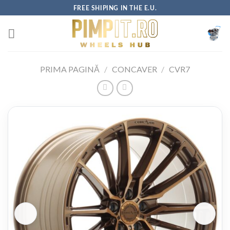
Skip
FREE SHIPING IN THE E.U.
to
content
PRIMA PAGINĂ
/
CONCAVER
/
CVR7