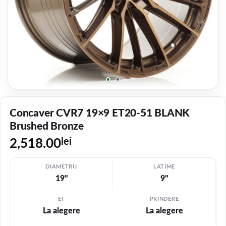
Concaver CVR7 19×9 ET20-51 BLANK
Brushed Bronze
lei
2,518.00
DIAMETRU
LATIME
19"
9"
ET
PRINDERE
La alegere
La alegere