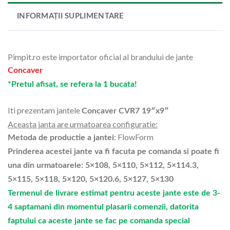
INFORMAȚII SUPLIMENTARE
Pimpit.ro este importator oficial al brandului de jante
Concaver
*Pretul afisat, se refera la 1 bucata!
Iti prezentam jantele
Concaver CVR7 19″x9″
Aceasta janta are urmatoarea configuratie:
: FlowForm
Metoda de productie a jantei
Prinderea acestei jante va fi facuta pe comanda si poate fi
una din urmatoarele: 5×108, 5×110, 5×112, 5×114.3,
5×115, 5×118, 5×120, 5×120.6, 5×127, 5×130
Termenul de livrare estimat pentru aceste jante este de 3-
4 saptamani din momentul plasarii comenzii, datorita
faptului ca aceste jante se fac pe comanda special