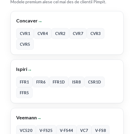
Modele premium alese cel mai des de clientii Pimpit.
Concaver
→
CVR1
CVR4
CVR2
CVR7
CVR3
CVR5
Ispiri
→
FFR1
FFR6
FFR1D
ISR8
CSR1D
FFR5
Veemann
→
VC520
V-FS25
V-FS44
VC7
V-FS8