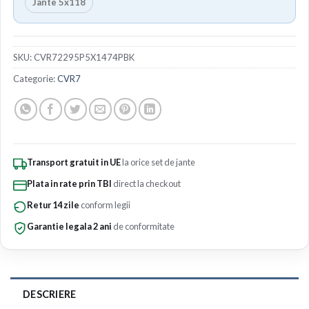
Jante 5x118
SKU:
CVR72295P5X1474PBK
Categorie:
CVR7
Transport gratuit in UE
la orice set de jante
Plata in rate prin TBI
direct la checkout
Retur 14 zile
conform legii
Garantie legala 2 ani
de conformitate
DESCRIERE