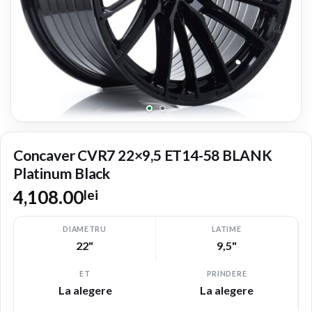
Concaver CVR7 22×9,5 ET14-58 BLANK
Platinum Black
4,108.00
lei
DIAMETRU
LATIME
22"
9,5"
ET
PRINDERE
La alegere
La alegere