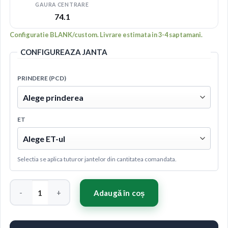
GAURA CENTRARE
74.1
Configuratie BLANK/custom. Livrare estimata in 3-4 saptamani.
CONFIGUREAZA JANTA
PRINDERE (PCD)
ET
Selectia se aplica tuturor jantelor din cantitatea comandata.
Cantitate Concaver CVR7 22x9,5 ET14-58 BLANK Platinum Bla
Adaugă în coș