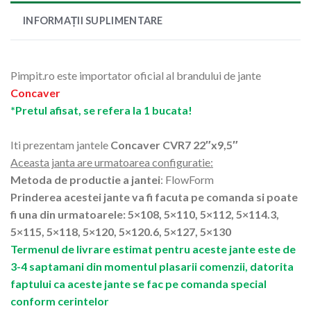
INFORMAȚII SUPLIMENTARE
Pimpit.ro este importator oficial al brandului de jante
Concaver
*Pretul afisat, se refera la 1 bucata!
Iti prezentam jantele
Concaver CVR7 22″x9,5″
Aceasta janta are urmatoarea configuratie:
Metoda de productie a jantei
: FlowForm
Prinderea acestei jante va fi facuta pe comanda si poate
fi una din urmatoarele: 5×108, 5×110, 5×112, 5×114.3,
5×115, 5×118, 5×120, 5×120.6, 5×127, 5×130
Termenul de livrare estimat pentru aceste jante este de
3-4 saptamani din momentul plasarii comenzii, datorita
faptului ca aceste jante se fac pe comanda special
conform cerintelor