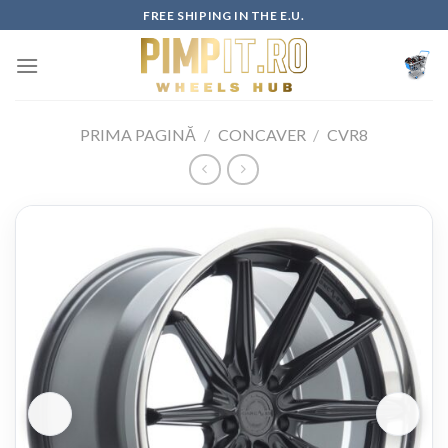
Skip
FREE SHIPING IN THE E.U.
to
content
PRIMA PAGINĂ
/
CONCAVER
/
CVR8