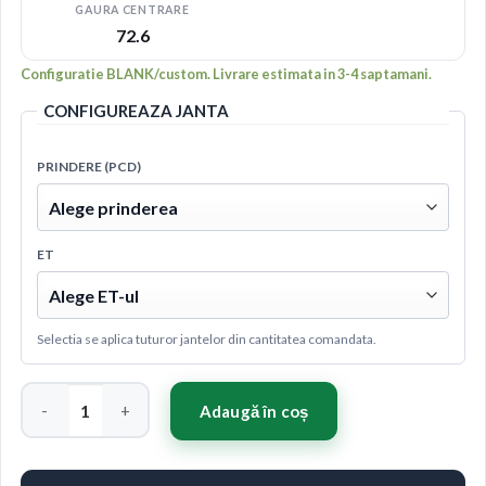
GAURA CENTRARE
72.6
Configuratie BLANK/custom. Livrare estimata in 3-4 saptamani.
CONFIGUREAZA JANTA
PRINDERE (PCD)
ET
Selectia se aplica tuturor jantelor din cantitatea comandata.
Cantitate Concaver CVR8 20x9 ET20-54 BLANK Carbon Graphi
Adaugă în coș