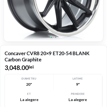
Concaver CVR8 20×9 ET20-54 BLANK
Carbon Graphite
3,048.00
lei
DIAMETRU
LATIME
20"
9"
ET
PRINDERE
La alegere
La alegere