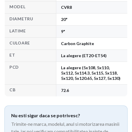
MODEL
CVR8
DIAMETRU
20"
LATIME
9"
CULOARE
Carbon Graphite
ET
La alegere (ET20-ET54)
PCD
La alegere (5x108, 5x110,
5x112, 5x114.3, 5x115, 5x118,
5x120, 5x120.65, 5x127, 5x130)
CB
72.6
Nu esti sigur daca se potrivesc?
Trimite-ne marca, modelul, anul si motorizarea masinii
tale, iar noi verificam compatibilitatea inainte de