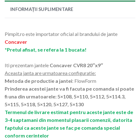
INFORMAȚII SUPLIMENTARE
Pimpit.ro este importator oficial al brandului de jante
Concaver
*Pretul afisat, se refera la 1 bucata!
Iti prezentam jantele
Concaver CVR8 20″x9″
Aceasta janta are urmatoarea configuratie:
Metoda de productie a jantei
: FlowForm
Prinderea acestei jante va fi facuta pe comanda si poate
fi una din urmatoarele: 5×108, 5×110, 5×112, 5×114.3,
5×115, 5×118, 5×120, 5×127, 5×130
Termenul de livrare estimat pentru aceste jante este de
3-4 saptamani din momentul plasarii comenzii, datorita
faptului ca aceste jante se fac pe comanda special
conform cerintelor