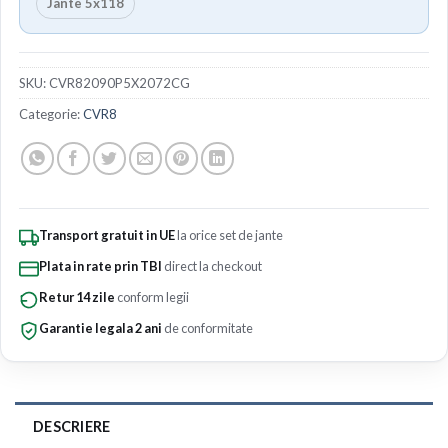
Jante 5x118
SKU:
CVR82090P5X2072CG
Categorie:
CVR8
Transport gratuit in UE
la orice set de jante
Plata in rate prin TBI
direct la checkout
Retur 14 zile
conform legii
Garantie legala 2 ani
de conformitate
DESCRIERE