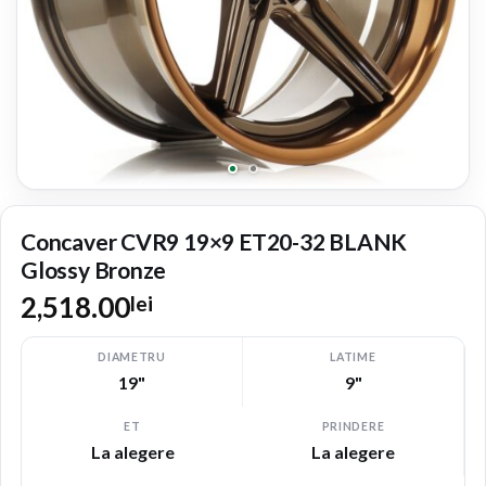
Concaver CVR9 19×9 ET20-32 BLANK
Glossy Bronze
2,518.00
lei
DIAMETRU
LATIME
19"
9"
ET
PRINDERE
La alegere
La alegere