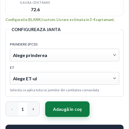
GAURA CENTRARE
72.6
Configuratie BLANK/custom. Livrare estimata in 3-4 saptamani.
CONFIGUREAZA JANTA
PRINDERE (PCD)
ET
Selectia se aplica tuturor jantelor din cantitatea comandata.
Cantitate Concaver CVR9 19x9 ET20-32 BLANK Glossy Bronze
Adaugă în coș