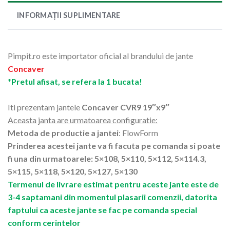
INFORMAȚII SUPLIMENTARE
Pimpit.ro este importator oficial al brandului de jante
Concaver
*Pretul afisat, se refera la 1 bucata!
Iti prezentam jantele
Concaver CVR9 19″x9″
Aceasta janta are urmatoarea configuratie:
Metoda de productie a jantei
: FlowForm
Prinderea acestei jante va fi facuta pe comanda si poate
fi una din urmatoarele: 5×108, 5×110, 5×112, 5×114.3,
5×115, 5×118, 5×120, 5×127, 5×130
Termenul de livrare estimat pentru aceste jante este de
3-4 saptamani din momentul plasarii comenzii, datorita
faptului ca aceste jante se fac pe comanda special
conform cerintelor