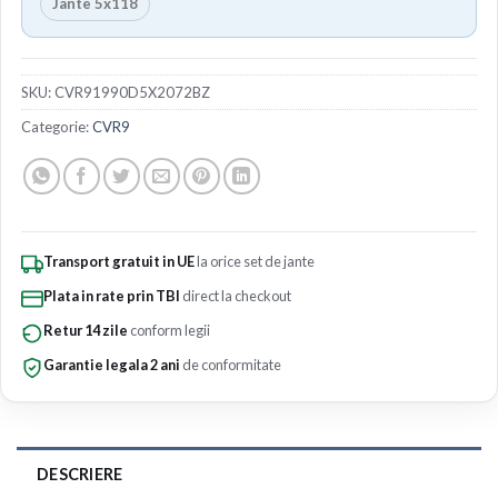
Jante 5x118
SKU:
CVR91990D5X2072BZ
Categorie:
CVR9
Transport gratuit in UE
la orice set de jante
Plata in rate prin TBI
direct la checkout
Retur 14 zile
conform legii
Garantie legala 2 ani
de conformitate
DESCRIERE