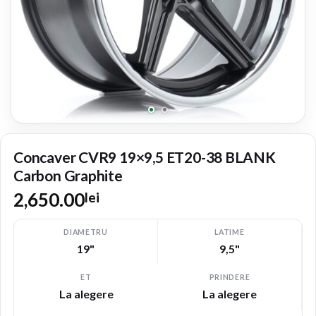
Concaver CVR9 19×9,5 ET20-38 BLANK
Carbon Graphite
2,650.00
lei
DIAMETRU
LATIME
19"
9,5"
ET
PRINDERE
La alegere
La alegere