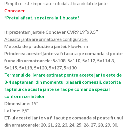
Pimpit.ro este importator oficial al brandului de jante
Concaver
*Pretul afisat, se refera la 1 bucata!
Iti prezentam jantele
Concaver CVR9 19″x9,5″
Aceasta janta are urmatoarea configuratie:
Metoda de productie a jantei
: FlowForm
Prinderea acestei jante va fi facuta pe comanda si poate
fi una din urmatoarele: 5×108, 5×110, 5×112, 5×114.3,
5×115, 5×118, 5×120, 5×127, 5×130
Termenul de livrare estimat pentru aceste jante este de
3-4 saptamani din momentul plasarii comenzii, datorita
faptului ca aceste jante se fac pe comanda special
conform cerintelor
Dimensiune:
19″
Latime:
9,5″
ET-ul acestei jante va fi facut pe comanda si poate fi unul
din urmatoarele: 20, 21, 22, 23, 24, 25, 26, 27, 28, 29, 30,