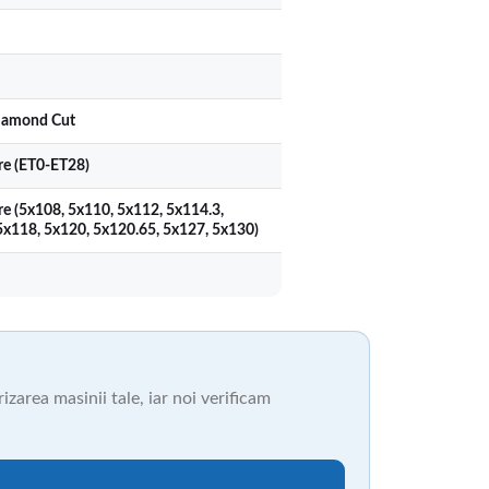
iamond Cut
ere (ET0-ET28)
re (5x108, 5x110, 5x112, 5x114.3,
5x118, 5x120, 5x120.65, 5x127, 5x130)
zarea masinii tale, iar noi verificam