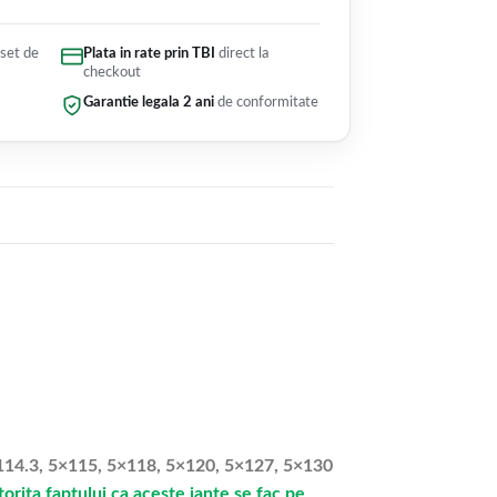
 set de
Plata in rate prin TBI
direct la
checkout
Garantie legala 2 ani
de conformitate
5×114.3, 5×115, 5×118, 5×120, 5×127, 5×130
rita faptului ca aceste jante se fac pe