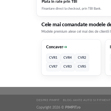
Plata in rate prin TBI
Finantare direct la checkout, prin TBI Bank.
Cele mai comandate modele de
Modele premium alese cel mai des de clientii 
Concaver
→
CVR1
CVR4
CVR2
CVR7
CVR3
CVR5
DESPRE PIMPIT
BLOG JANTE AUTO SI FITMENT
Copyright 2026 ©
PIMPIT.ro