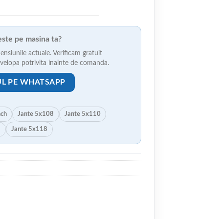
veste pe masina ta?
ensiunile actuale. Verificam gratuit
anvelopa potrivita inainte de comanda.
UL PE WHATSAPP
nch
Jante 5x108
Jante 5x110
5
Jante 5x118