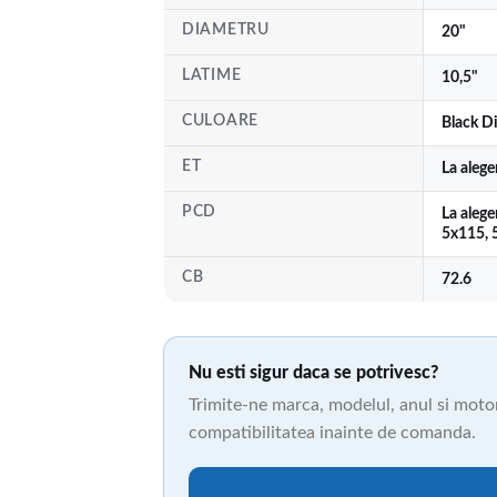
DIAMETRU
20"
LATIME
10,5"
CULOARE
Black D
ET
La aleg
PCD
La alege
5x115, 
CB
72.6
Nu esti sigur daca se potrivesc?
Trimite-ne marca, modelul, anul si motori
compatibilitatea inainte de comanda.