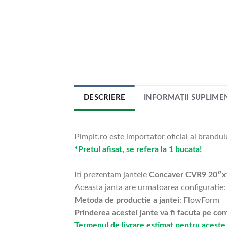
DESCRIERE
INFORMAȚII SUPLIME
Pimpit.ro este importator oficial al brandul
*Pretul afisat, se refera la 1 bucata!
Iti prezentam jantele
Concaver CVR9 20″x
Aceasta janta are urmatoarea configuratie:
Metoda de productie a jantei
: FlowForm
Prinderea acestei jante va fi facuta pe c
Termenul de livrare estimat pentru aceste 