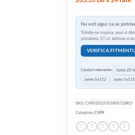
205.53 Lei x 24 rate
Nu esti sigur ca se potri
Trimite-ne masina, anul si dim
prinderea, ET-ul, latimea si 
VERIFICA FITMENT
Cautari relevante:
Jante 20 i
Jante 5x112
Jante 5x11
SKU:
CVR920105E5X0072BKD
Categorie:
CVR9