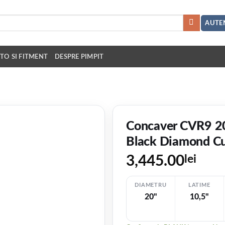
AUTEN
TO SI FITMENT
DESPRE PIMPIT
Concaver CVR9 2
Black Diamond C
3,445.00
lei
DIAMETRU
LATIME
20"
10,5"
V