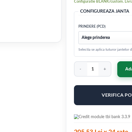
Configuratie BLANK/custom. Livra
CONFIGUREAZA JANTA
PRINDERE (PCD)
Selectia se aplica tuturor jantelor
Cantitate Concaver CVR9 20x1
Ada
VERIFICA P