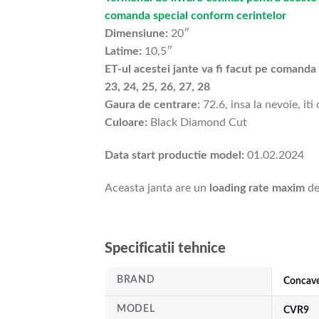
comanda special conform cerintelor
Dimensiune:
20″
Latime:
10,5″
ET-ul acestei jante va fi facut pe comanda si
23, 24, 25, 26, 27, 28
Gaura de centrare:
72.6, insa la nevoie, iti
Culoare:
Black Diamond Cut
Data start productie model:
01.02.2024
Aceasta janta are un
loading rate maxim
de
Specificatii tehnice
BRAND
Concav
MODEL
CVR9