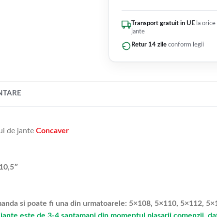
Transport gratuit in UE
la orice
jante
Retur 14 zile
conform legii
NTARE
ui de jante
Concaver
10,5″
omanda si poate fi una din urmatoarele: 5×108, 5×110, 5×112, 
jante este de 3-4 saptamani din momentul plasarii comenzii, dato