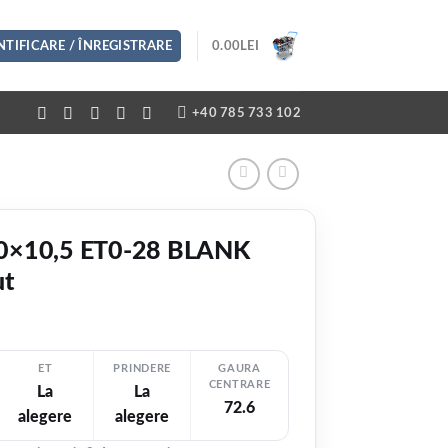
TIFICARE / ÎNREGISTRARE
0.00
LEI
+40 785 733 102
0×10,5 ET0-28 BLANK
ut
ET
PRINDERE
GAURA
CENTRARE
La
La
EZI VIDEO
72.6
alegere
alegere