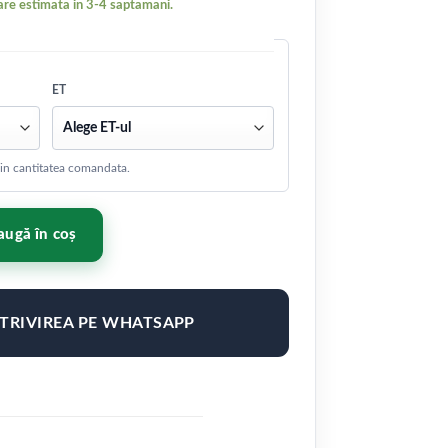
re estimata in 3-4 saptamani.
ET
 din cantitatea comandata.
0,5 ET0-28 BLANK Black Diamond Cut
ugă în coș
OTRIVIREA PE WHATSAPP