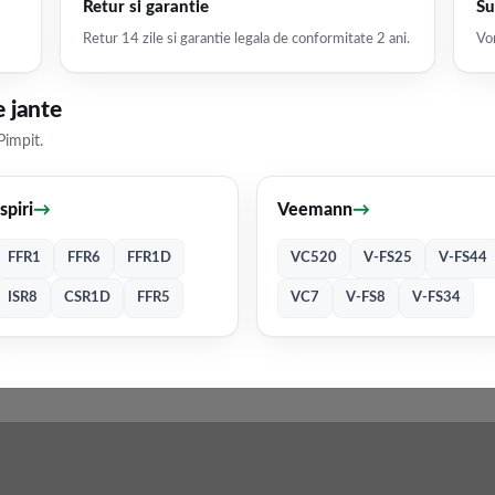
Retur si garantie
Su
Retur 14 zile si garantie legala de conformitate 2 ani.
Vor
 jante
Pimpit.
Ispiri
→
Veemann
→
FFR1
FFR6
FFR1D
VC520
V-FS25
V-FS44
ISR8
CSR1D
FFR5
VC7
V-FS8
V-FS34