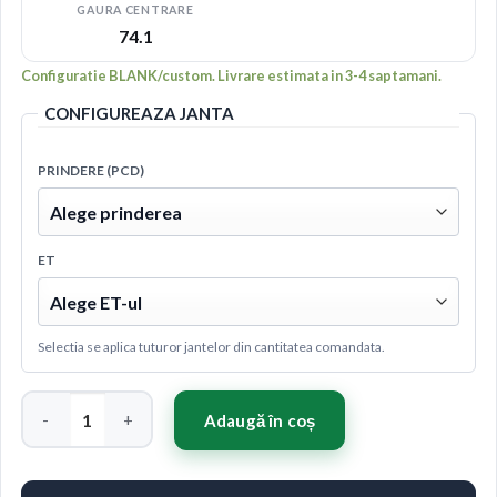
GAURA CENTRARE
74.1
Configuratie BLANK/custom. Livrare estimata in 3-4 saptamani.
CONFIGUREAZA JANTA
PRINDERE (PCD)
ET
Selectia se aplica tuturor jantelor din cantitatea comandata.
Cantitate Concaver CVR9 21x10,5 ET10-46 BLANK Glossy Bron
Adaugă în coș