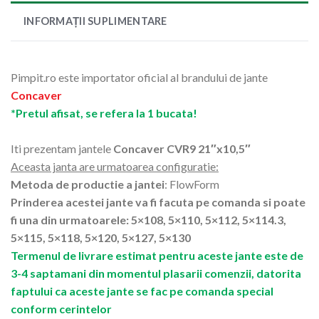
INFORMAȚII SUPLIMENTARE
Pimpit.ro este importator oficial al brandului de jante
Concaver
*Pretul afisat, se refera la 1 bucata!
Iti prezentam jantele
Concaver CVR9 21″x10,5″
Aceasta janta are urmatoarea configuratie:
Metoda de productie a jantei
: FlowForm
Prinderea acestei jante va fi facuta pe comanda si poate
fi una din urmatoarele: 5×108, 5×110, 5×112, 5×114.3,
5×115, 5×118, 5×120, 5×127, 5×130
Termenul de livrare estimat pentru aceste jante este de
3-4 saptamani din momentul plasarii comenzii, datorita
faptului ca aceste jante se fac pe comanda special
conform cerintelor