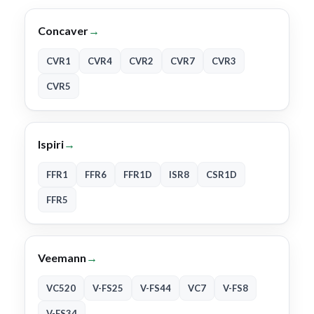
Concaver
→
CVR1
CVR4
CVR2
CVR7
CVR3
CVR5
Ispiri
→
FFR1
FFR6
FFR1D
ISR8
CSR1D
FFR5
Veemann
→
VC520
V-FS25
V-FS44
VC7
V-FS8
V-FS34