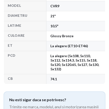
MODEL
CVR9
DIAMETRU
21"
LATIME
10,5"
CULOARE
Glossy Bronze
ET
La alegere (ET10-ET46)
PCD
La alegere (5x108, 5x110,
5x112, 5x114.3, 5x115, 5x118,
5x120, 5x120.65, 5x127, 5x130,
5x132)
CB
74.1
Nu esti sigur daca se potrivesc?
Trimite-ne marca, modelul, anul si motorizarea masinii