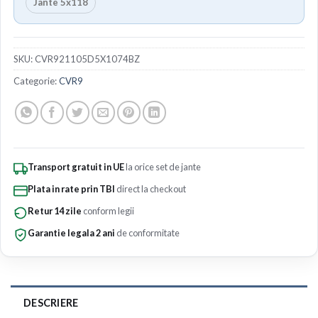
Jante 5x118
SKU:
CVR921105D5X1074BZ
Categorie:
CVR9
Transport gratuit in UE
la orice set de jante
Plata in rate prin TBI
direct la checkout
Retur 14 zile
conform legii
Garantie legala 2 ani
de conformitate
DESCRIERE