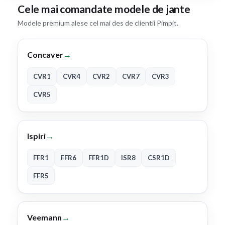
Cele mai comandate modele de jante
Modele premium alese cel mai des de clientii Pimpit.
Concaver
→
CVR1
CVR4
CVR2
CVR7
CVR3
CVR5
Ispiri
→
FFR1
FFR6
FFR1D
ISR8
CSR1D
FFR5
Veemann
→