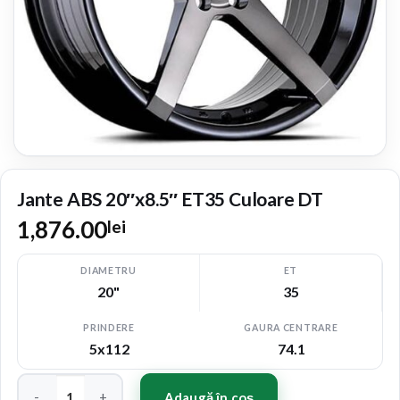
Jante ABS 20″x8.5″ ET35 Culoare DT
1,876.00
lei
DIAMETRU
ET
20"
35
PRINDERE
GAURA CENTRARE
5x112
74.1
Cantitate Jante ABS 20"x8.5" ET35 Culoare DT
Adaugă în coș