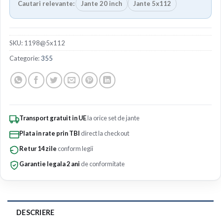
Cautari relevante:
Jante 20 inch
Jante 5x112
SKU:
1198@5x112
Categorie:
355
Transport gratuit in UE
la orice set de jante
Plata in rate prin TBI
direct la checkout
Retur 14 zile
conform legii
Garantie legala 2 ani
de conformitate
DESCRIERE