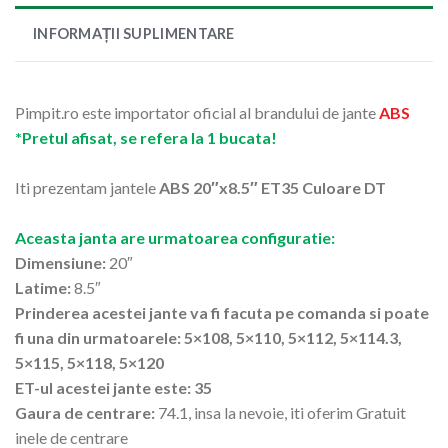
INFORMAȚII SUPLIMENTARE
Pimpit.ro este importator oficial al brandului de jante
ABS
*Pretul afisat, se refera la 1 bucata!
Iti prezentam jantele
ABS 20″x8.5″ ET35 Culoare DT
Aceasta janta are urmatoarea configuratie:
Dimensiune:
20″
Latime:
8.5″
Prinderea acestei jante va fi facuta pe comanda si poate
fi una din urmatoarele: 5×108, 5×110, 5×112, 5×114.3,
5×115, 5×118, 5×120
ET-ul acestei jante este: 35
Gaura de centrare:
74.1, insa la nevoie, iti oferim Gratuit
inele de centrare