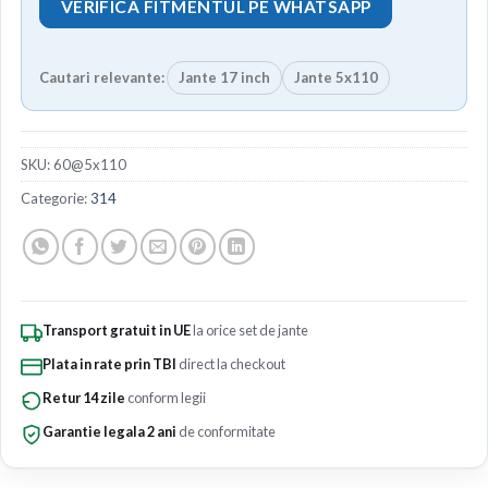
VERIFICA FITMENTUL PE WHATSAPP
Cautari relevante:
Jante 17 inch
Jante 5x110
SKU:
60@5x110
Categorie:
314
Transport gratuit in UE
la orice set de jante
Plata in rate prin TBI
direct la checkout
Retur 14 zile
conform legii
Garantie legala 2 ani
de conformitate