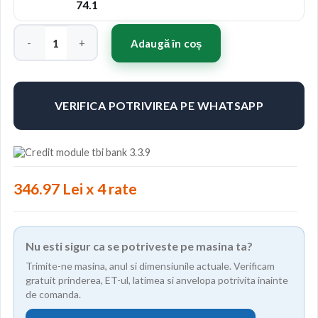
74.1
Cantitate Jante ABS 314 17"x7.5" ET38 Culoare SIL
Adaugă în coș
VERIFICA POTRIVIREA PE WHATSAPP
346.97 Lei x 4 rate
Nu esti sigur ca se potriveste pe masina ta?
Trimite-ne masina, anul si dimensiunile actuale. Verificam
gratuit prinderea, ET-ul, latimea si anvelopa potrivita inainte
de comanda.