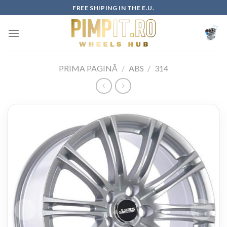
Skip
FREE SHIPING IN THE E.U.
to
content
PRIMA PAGINĂ
/
ABS
/
314