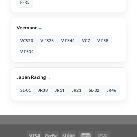
FFR5
Veemann
→
VC520
V-FS25
V-FS44
VC7
V-FS8
V-FS34
Japan Racing
→
SL-01
JR38
JR11
JR21
SL-02
JR46