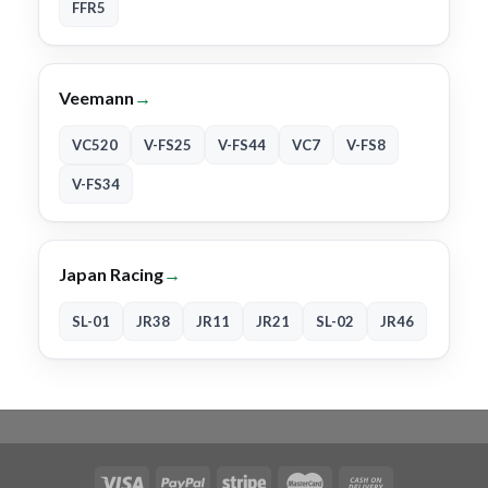
FFR5
Veemann
→
VC520
V-FS25
V-FS44
VC7
V-FS8
V-FS34
Japan Racing
→
SL-01
JR38
JR11
JR21
SL-02
JR46