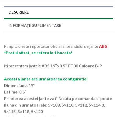
DESCRIERE
INFORMAȚII SUPLIMENTARE
Pimpit.ro este importator oficial al brandului de jante
ABS
*Pretul afisat, se refera la 1 bucata!
Iti prezentam jantele
ABS 19″x8.5″ ET38 Culoare B-P
Aceasta janta are urmatoarea configuratie:
Dimensiune:
19″
Latime:
8.5″
Prinderea acestei jante va fi facuta pe comanda si poate
fi una din urmatoarele: 5×108, 5×110, 5×112, 5×114.3,
5×115, 5×118, 5×120