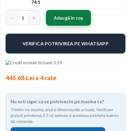
74.1
Cantitate Jante ABS 338 19"x8.5" ET38 Culoare B-P
Adaugă în coș
VERIFICA POTRIVIREA PE WHATSAPP
445.68 Lei x 4 rate
Nu esti sigur ca se potriveste pe masina ta?
Trimite-ne masina, anul si dimensiunile actuale. Verificam
gratuit prinderea, ET-ul, latimea si anvelopa potrivita inainte
de comanda.