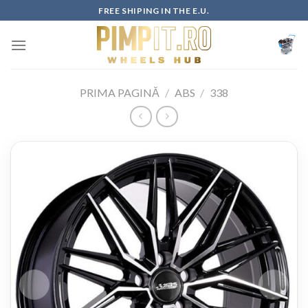
Skip
FREE SHIPING IN THE E.U.
to
content
PRIMA PAGINĂ
/
ABS
/
338