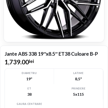
Jante ABS 338 19″x8.5″ ET38 Culoare B-P
1,739.00
lei
DIAMETRU
LATIME
19"
8,5"
ET
PRINDERE
38
5x115
GAURA CENTRARE