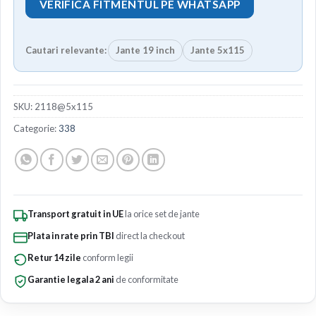
VERIFICA FITMENTUL PE WHATSAPP
Cautari relevante:
Jante 19 inch
Jante 5x115
SKU:
2118@5x115
Categorie:
338
Transport gratuit in UE
la orice set de jante
Plata in rate prin TBI
direct la checkout
Retur 14 zile
conform legii
Garantie legala 2 ani
de conformitate