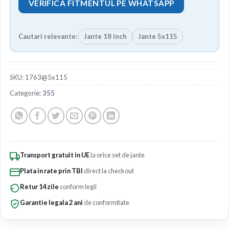
VERIFICA FITMENTUL PE WHATSAPP
Cautari relevante:
Jante 18 inch
Jante 5x115
SKU:
1763@5x115
Categorie:
355
Transport gratuit in UE
la orice set de jante
Plata in rate prin TBI
direct la checkout
Retur 14 zile
conform legii
Garantie legala 2 ani
de conformitate