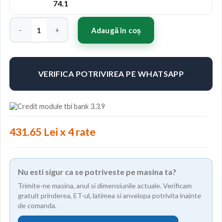
74.1
Cantitate Jante ABS 355 18"x9" ET40 Culoare SIL
Adaugă în coș
VERIFICA POTRIVIREA PE WHATSAPP
431.65 Lei x 4 rate
Nu esti sigur ca se potriveste pe masina ta?
Trimite-ne masina, anul si dimensiunile actuale. Verificam
gratuit prinderea, ET-ul, latimea si anvelopa potrivita inainte
de comanda.