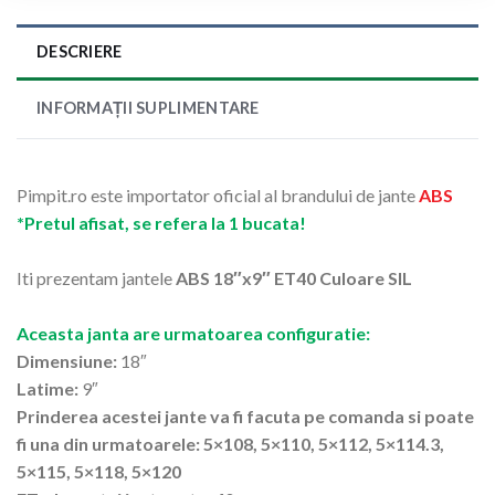
DESCRIERE
INFORMAȚII SUPLIMENTARE
Pimpit.ro este importator oficial al brandului de jante
ABS
*Pretul afisat, se refera la 1 bucata!
Iti prezentam jantele
ABS 18″x9″ ET40 Culoare SIL
Aceasta janta are urmatoarea configuratie:
Dimensiune:
18″
Latime:
9″
Prinderea acestei jante va fi facuta pe comanda si poate
fi una din urmatoarele: 5×108, 5×110, 5×112, 5×114.3,
5×115, 5×118, 5×120