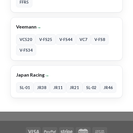
FFR5
Veemann
→
VC520
V-FS25
V-FS44
VC7
V-FS8
V-FS34
Japan Racing
→
SL-01
JR38
JR11
JR21
SL-02
JR46