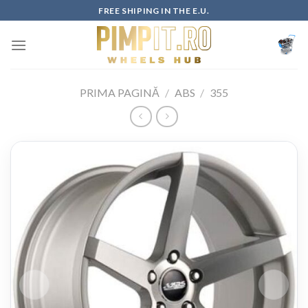
Skip
FREE SHIPING IN THE E.U.
to
content
PRIMA PAGINĂ
/
ABS
/
355