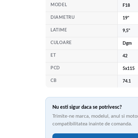
MODEL
F18
DIAMETRU
19"
LATIME
9,5"
CULOARE
Dgm
ET
42
PCD
5x115
CB
74.1
Nu esti sigur daca se potrivesc?
Trimite-ne marca, modelul, anul si motori
compatibilitatea inainte de comanda.