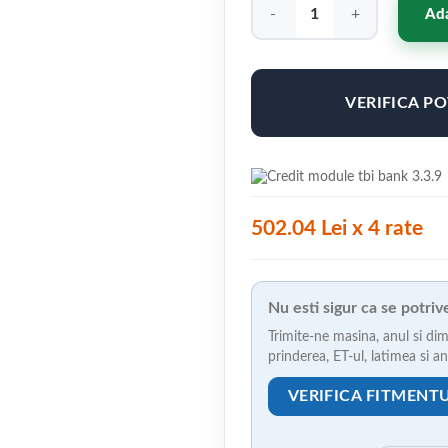
Cantitate Jante ABS F18 19"x9
Ada
VERIFICA P
502.04 Lei x 4 rate
Nu esti sigur ca se potri
Trimite-ne masina, anul si dim
prinderea, ET-ul, latimea si 
VERIFICA FITMENT