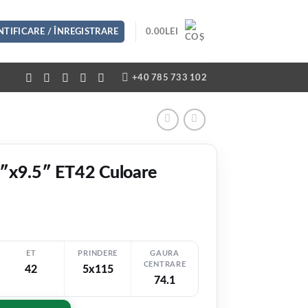
TIFICARE / ÎNREGISTRARE
0.00
LEI
+40 785 733 102
″x9.5″ ET42 Culoare
ET
PRINDERE
GAURA
CENTRARE
42
5x115
74.1