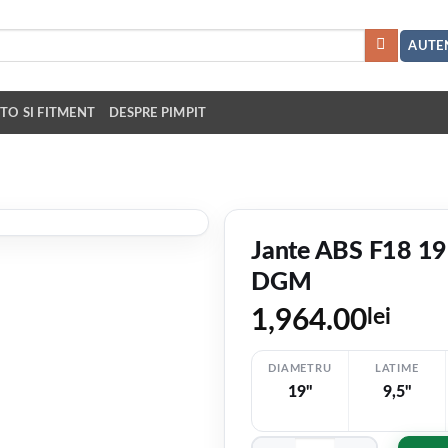
AUTEN
TO SI FITMENT
DESPRE PIMPIT
Jante ABS F18 19
DGM
1,964.00
lei
DIAMETRU
LATIME
19"
9,5"