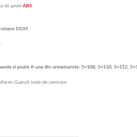
ui de jante
ABS
Culoare DGM
:
omanda si poate fi una din urmatoarele: 5×108, 5×110, 5×112, 5
 oferim Gratuit inele de centrare