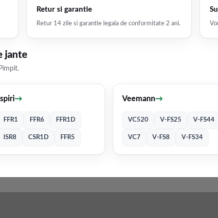
Retur si garantie
Su
Retur 14 zile si garantie legala de conformitate 2 ani.
Vor
 jante
Pimpit.
Ispiri
→
Veemann
→
FFR1
FFR6
FFR1D
VC520
V-FS25
V-FS44
ISR8
CSR1D
FFR5
VC7
V-FS8
V-FS34