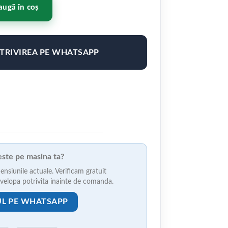
.5" ET42 Culoare DGM
ugă în coș
OTRIVIREA PE WHATSAPP
veste pe masina ta?
ensiunile actuale. Verificam gratuit
anvelopa potrivita inainte de comanda.
UL PE WHATSAPP