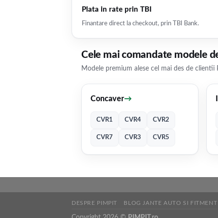
Plata in rate prin TBI
Finantare direct la checkout, prin TBI Bank.
Cele mai comandate modele de
Modele premium alese cel mai des de clientii 
Concaver
→
CVR1
CVR4
CVR2
CVR7
CVR3
CVR5
DESPRE PIMPIT
BLOG JANTE AUTO SI FITMENT
Copyright 2026 ©
PIMPIT.ro