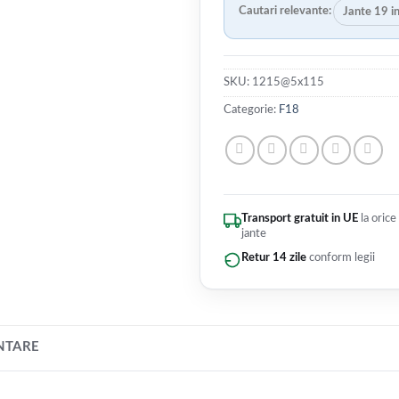
Cautari relevante:
Jante 19 i
SKU:
1215@5x115
Categorie:
F18
Transport gratuit in UE
la orice
jante
Retur 14 zile
conform legii
NTARE