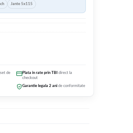
nch
Jante 5x115
 set de
Plata in rate prin TBI
direct la
checkout
Garantie legala 2 ani
de conformitate