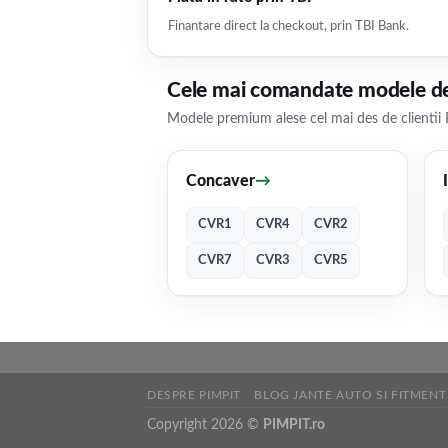
Finantare direct la checkout, prin TBI Bank.
Cele mai comandate modele de
Modele premium alese cel mai des de clientii 
Concaver
→
CVR1
CVR4
CVR2
CVR7
CVR3
CVR5
DESPRE PIMPIT
BLOG JANTE AUTO SI FITMENT
Copyright 2026 ©
PIMPIT.ro