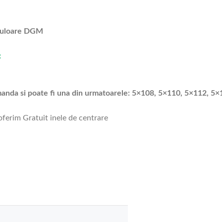
Culoare DGM
:
omanda si poate fi una din urmatoarele: 5×108, 5×110, 5×112, 5
 oferim Gratuit inele de centrare