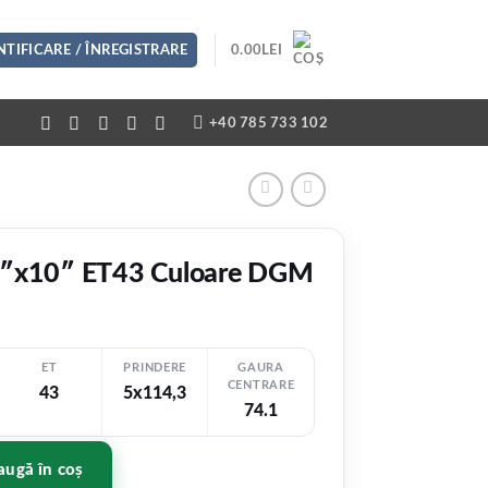
TIFICARE / ÎNREGISTRARE
0.00
LEI
+40 785 733 102
0″x10″ ET43 Culoare DGM
ET
PRINDERE
GAURA
CENTRARE
43
5x114,3
74.1
10" ET43 Culoare DGM
ugă în coș