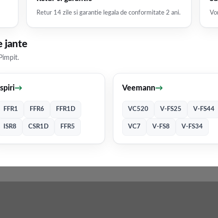
Retur 14 zile si garantie legala de conformitate 2 ani.
Vor
 jante
Pimpit.
Ispiri
→
Veemann
→
FFR1
FFR6
FFR1D
VC520
V-FS25
V-FS44
ISR8
CSR1D
FFR5
VC7
V-FS8
V-FS34