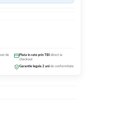
 set de
Plata in rate prin TBI
direct la
checkout
Garantie legala 2 ani
de conformitate