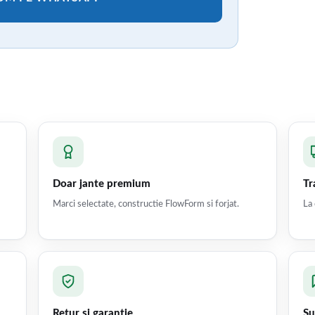
Doar jante premium
Tr
Marci selectate, constructie FlowForm si forjat.
La 
Retur si garantie
Su