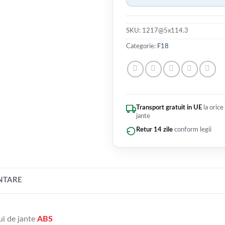
SKU:
1217@5x114.3
Categorie:
F18
Transport gratuit in UE
la orice
jante
Retur 14 zile
conform legii
NTARE
ui de jante
ABS