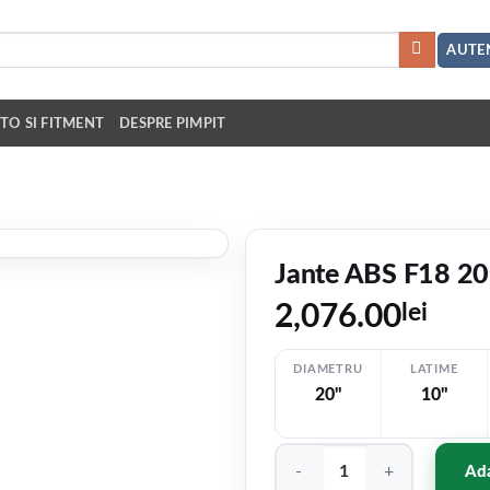
AUTEN
TO SI FITMENT
DESPRE PIMPIT
Jante ABS F18 2
2,076.00
lei
DIAMETRU
LATIME
20"
10"
Cantitate Jante ABS F18 20"x
Ada