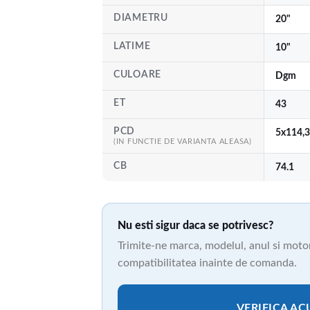
DIAMETRU
20"
LATIME
10"
CULOARE
Dgm
ET
43
PCD
5x114,3
(IN FUNCTIE DE VARIANTA ALEASA)
CB
74.1
Nu esti sigur daca se potrivesc?
Trimite-ne marca, modelul, anul si motori
compatibilitatea inainte de comanda.
VERIFICA A