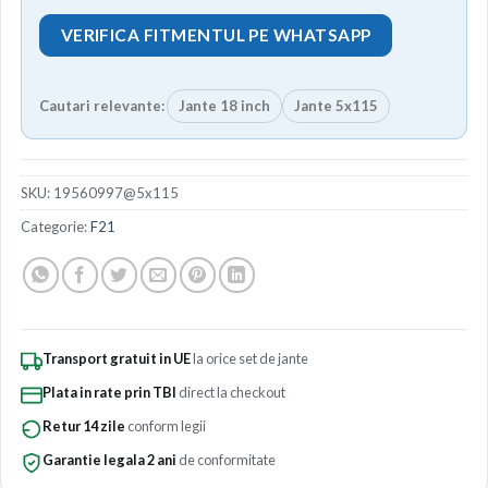
VERIFICA FITMENTUL PE WHATSAPP
Cautari relevante:
Jante 18 inch
Jante 5x115
SKU:
19560997@5x115
Categorie:
F21
Transport gratuit in UE
la orice set de jante
Plata in rate prin TBI
direct la checkout
Retur 14 zile
conform legii
Garantie legala 2 ani
de conformitate