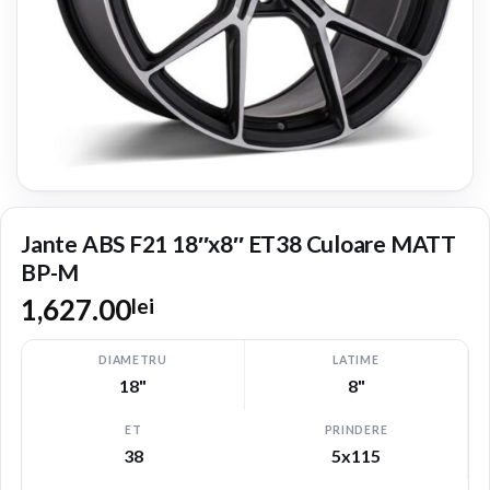
Jante ABS F21 18″x8″ ET38 Culoare MATT
BP-M
1,627.00
lei
DIAMETRU
LATIME
18"
8"
ET
PRINDERE
38
5x115