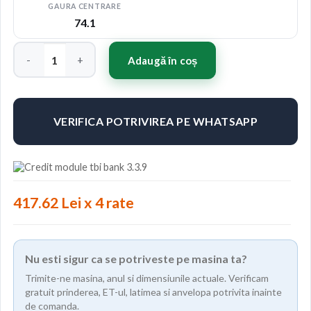
GAURA CENTRARE
74.1
Cantitate Jante ABS F21 18"x8" ET38 Culoare MATT BP-M
Adaugă în coș
VERIFICA POTRIVIREA PE WHATSAPP
417.62 Lei x 4 rate
Nu esti sigur ca se potriveste pe masina ta?
Trimite-ne masina, anul si dimensiunile actuale. Verificam
gratuit prinderea, ET-ul, latimea si anvelopa potrivita inainte
de comanda.