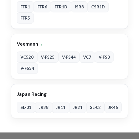
FFR1
FFR6
FFR1D
ISR8
CSR1D
FFR5
Veemann
→
VC520
V-FS25
V-FS44
VC7
V-FS8
V-FS34
Japan Racing
→
SL-01
JR38
JR11
JR21
SL-02
JR46