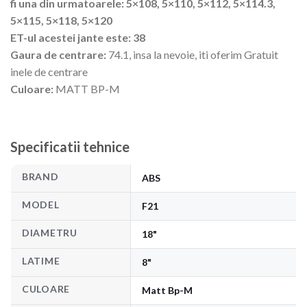
fi una din urmatoarele: 5×108, 5×110, 5×112, 5×114.3,
5×115, 5×118, 5×120
ET-ul acestei jante este: 38
Gaura de centrare:
74.1, insa la nevoie, iti oferim Gratuit
inele de centrare
Culoare:
MATT BP-M
Specificatii tehnice
BRAND
ABS
MODEL
F21
DIAMETRU
18"
LATIME
8"
CULOARE
Matt Bp-M