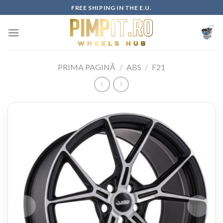
Skip
FREE SHIPING IN THE E.U.
to
content
PRIMA PAGINĂ
/
ABS
/
F21