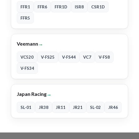
FFR1
FFR6
FFR1D
ISR8
CSR1D
FFR5
Veemann
→
VC520
V-FS25
V-FS44
VC7
V-FS8
V-FS34
Japan Racing
→
SL-01
JR38
JR11
JR21
SL-02
JR46