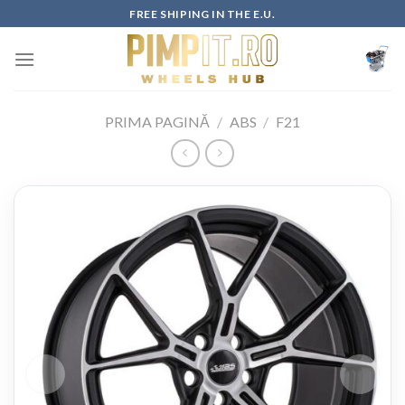
Skip
FREE SHIPING IN THE E.U.
to
content
PRIMA PAGINĂ
/
ABS
/
F21