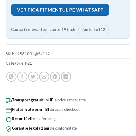
VERIFICA FITMENTUL PE WHATSAPP
Cautari relevante:
Jante 19 inch
Jante 5x112
SKU:
19561001@5x112
Categorie:
F21
Transport gratuit in UE
la orice set de jante
Plata in rate prin TBI
direct la checkout
Retur 14 zile
conform legii
Garantie legala 2 ani
de conformitate