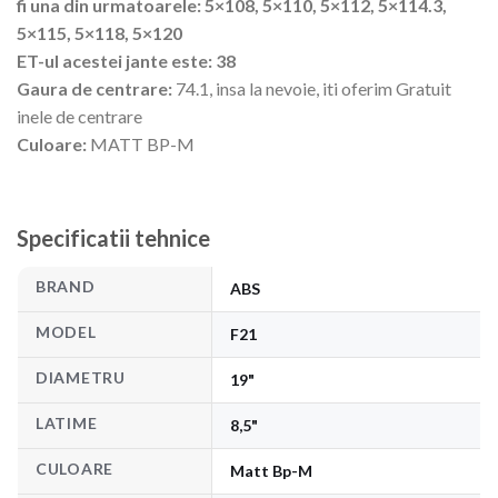
fi una din urmatoarele: 5×108, 5×110, 5×112, 5×114.3,
5×115, 5×118, 5×120
ET-ul acestei jante este: 38
Gaura de centrare:
74.1, insa la nevoie, iti oferim Gratuit
inele de centrare
Culoare:
MATT BP-M
Specificatii tehnice
BRAND
ABS
MODEL
F21
DIAMETRU
19"
LATIME
8,5"
CULOARE
Matt Bp-M