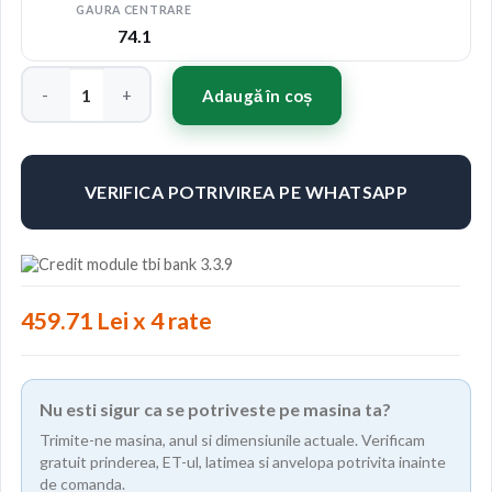
GAURA CENTRARE
74.1
Cantitate Jante ABS F21 19"x8.5" ET38 Culoare MATT BP-M
Adaugă în coș
VERIFICA POTRIVIREA PE WHATSAPP
459.71 Lei x 4 rate
Nu esti sigur ca se potriveste pe masina ta?
Trimite-ne masina, anul si dimensiunile actuale. Verificam
gratuit prinderea, ET-ul, latimea si anvelopa potrivita inainte
de comanda.