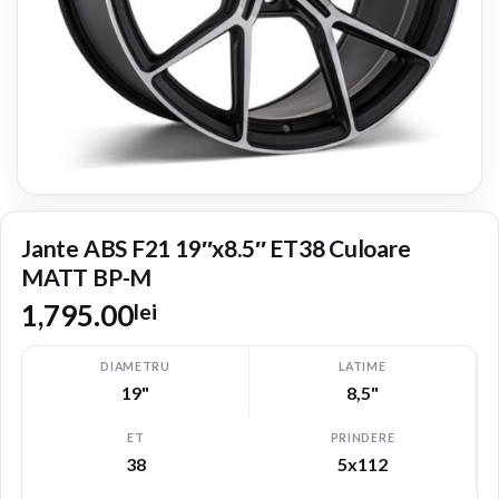
Jante ABS F21 19″x8.5″ ET38 Culoare
MATT BP-M
1,795.00
lei
DIAMETRU
LATIME
19"
8,5"
ET
PRINDERE
38
5x112