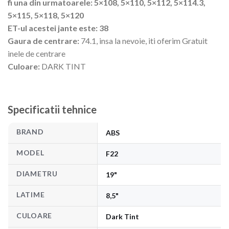
fi una din urmatoarele: 5×108, 5×110, 5×112, 5×114.3,
5×115, 5×118, 5×120
ET-ul acestei jante este: 38
Gaura de centrare:
74.1, insa la nevoie, iti oferim Gratuit
inele de centrare
Culoare:
DARK TINT
Specificatii tehnice
BRAND
ABS
MODEL
F22
DIAMETRU
19"
LATIME
8,5"
CULOARE
Dark Tint