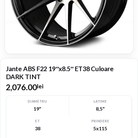
Jante ABS F22 19″x8.5″ ET38 Culoare
DARK TINT
2,076.00
lei
DIAMETRU
LATIME
19"
8,5"
ET
PRINDERE
38
5x115