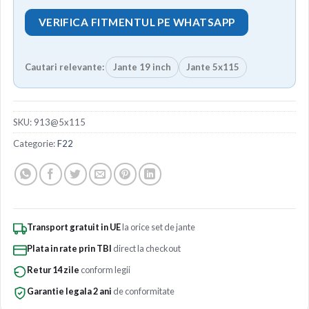
VERIFICA FITMENTUL PE WHATSAPP
Cautari relevante:
Jante 19 inch
Jante 5x115
SKU:
913@5x115
Categorie:
F22
Transport gratuit in UE
la orice set de jante
Plata in rate prin TBI
direct la checkout
Retur 14 zile
conform legii
Garantie legala 2 ani
de conformitate