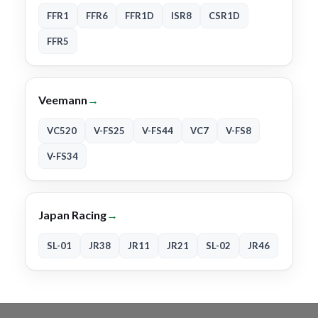
FFR1
FFR6
FFR1D
ISR8
CSR1D
FFR5
Veemann
→
VC520
V-FS25
V-FS44
VC7
V-FS8
V-FS34
Japan Racing
→
SL-01
JR38
JR11
JR21
SL-02
JR46