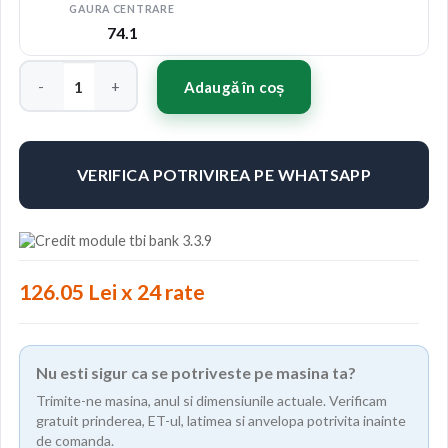
GAURA CENTRARE
74.1
Cantitate Jante ABS F22 19"x8.5" ET38 Culoare DARK TINT
Adaugă în coș
VERIFICA POTRIVIREA PE WHATSAPP
126.05 Lei x 24 rate
Nu esti sigur ca se potriveste pe masina ta?
Trimite-ne masina, anul si dimensiunile actuale. Verificam
gratuit prinderea, ET-ul, latimea si anvelopa potrivita inainte
de comanda.