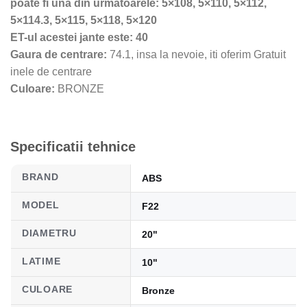
poate fi una din urmatoarele: 5×108, 5×110, 5×112,
5×114.3, 5×115, 5×118, 5×120
ET-ul acestei jante este: 40
Gaura de centrare:
74.1, insa la nevoie, iti oferim Gratuit
inele de centrare
Culoare:
BRONZE
Specificatii tehnice
BRAND
ABS
MODEL
F22
DIAMETRU
20"
LATIME
10"
CULOARE
Bronze