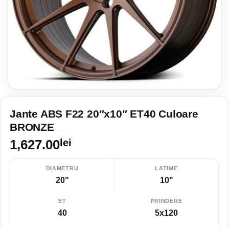
Jante ABS F22 20″x10″ ET40 Culoare
BRONZE
1,627.00
lei
DIAMETRU
LATIME
20"
10"
ET
PRINDERE
40
5x120