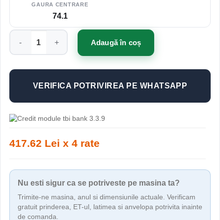
GAURA CENTRARE
74.1
Cantitate Jante ABS F22 20"x10" ET40 Culoare BRONZE
Adaugă în coș
VERIFICA POTRIVIREA PE WHATSAPP
417.62 Lei x 4 rate
Nu esti sigur ca se potriveste pe masina ta?
Trimite-ne masina, anul si dimensiunile actuale. Verificam
gratuit prinderea, ET-ul, latimea si anvelopa potrivita inainte
de comanda.