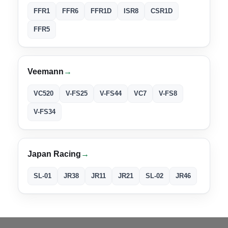
FFR1
FFR6
FFR1D
ISR8
CSR1D
FFR5
Veemann
→
VC520
V-FS25
V-FS44
VC7
V-FS8
V-FS34
Japan Racing
→
SL-01
JR38
JR11
JR21
SL-02
JR46