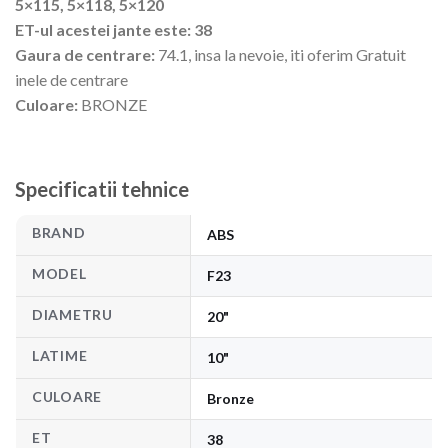
5×115, 5×118, 5×120
ET-ul acestei jante este: 38
Gaura de centrare:
74.1, insa la nevoie, iti oferim Gratuit
inele de centrare
Culoare:
BRONZE
Specificatii tehnice
BRAND
ABS
MODEL
F23
DIAMETRU
20"
LATIME
10"
CULOARE
Bronze
ET
38