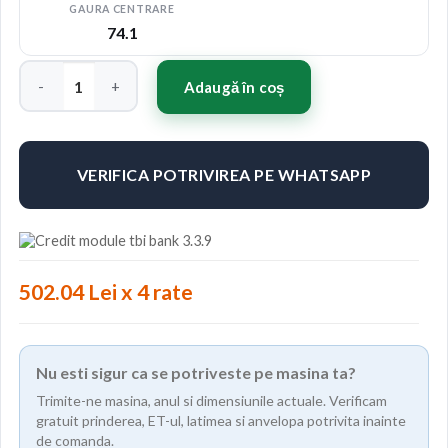
GAURA CENTRARE
74.1
Cantitate Jante ABS F23 20"x10" ET38 Culoare BRONZE
Adaugă în coș
VERIFICA POTRIVIREA PE WHATSAPP
502.04 Lei x 4 rate
Nu esti sigur ca se potriveste pe masina ta?
Trimite-ne masina, anul si dimensiunile actuale. Verificam
gratuit prinderea, ET-ul, latimea si anvelopa potrivita inainte
de comanda.