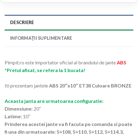
DESCRIERE
INFORMAȚII SUPLIMENTARE
Pimpit.ro este importator oficial al brandului de jante
ABS
*Pretul afisat, se refera la 1 bucata!
Iti prezentam jantele
ABS 20″x10″ ET38 Culoare BRONZE
Aceasta janta are urmatoarea configuratie:
Dimensiune:
20″
Latime:
10″
Prinderea acestei jante va fi facuta pe comanda si poate
fi una din urmatoarele: 5×108, 5×110, 5×112, 5×114.3,