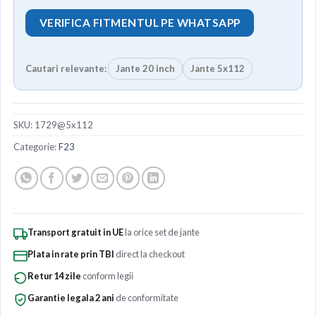
VERIFICA FITMENTUL PE WHATSAPP
Cautari relevante:
Jante 20 inch
Jante 5x112
SKU:
1729@5x112
Categorie:
F23
Transport gratuit in UE
la orice set de jante
Plata in rate prin TBI
direct la checkout
Retur 14 zile
conform legii
Garantie legala 2 ani
de conformitate