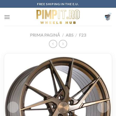
Skip
FREE SHIPING IN THE E.U.
to
content
PRIMA PAGINĂ
/
ABS
/
F23